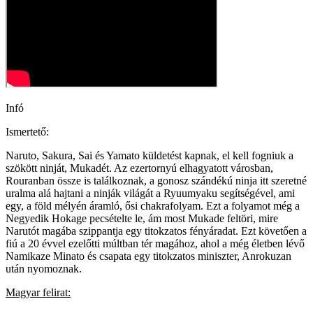
Infó
Ismertető:
Naruto, Sakura, Sai és Yamato küldetést kapnak, el kell fogniuk a
szökött ninját, Mukadét. Az ezertornyú elhagyatott városban,
Rouranban össze is találkoznak, a gonosz szándékú ninja itt szeretné
uralma alá hajtani a ninják világát a Ryuumyaku segítségével, ami
egy, a föld mélyén áramló, ősi chakrafolyam. Ezt a folyamot még a
Negyedik Hokage pecsételte le, ám most Mukade feltöri, mire
Narutót magába szippantja egy titokzatos fényáradat. Ezt követően a
fiú a 20 évvel ezelőtti múltban tér magához, ahol a még életben lévő
Namikaze Minato és csapata egy titokzatos miniszter, Anrokuzan
után nyomoznak.
Magyar felirat: