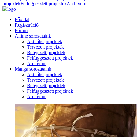
projektek
Felfüggesztett projektek
Archívum
Főoldal
Regisztráció
Fórum
Anime sorozataink
Aktuális projektek
Tervezett projektek
Befejezett projektek
Felfüggesztett projektek
Archívum
Manga sorozataink
Aktuális projektek
Tervezett projektek
Befejezett projektek
Felfüggesztett projektek
Archívum