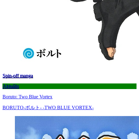
Spin-off manga
Aktuális
Boruto: Two Blue Vortex
BORUTO-ボルト- -TWO BLUE VORTEX-