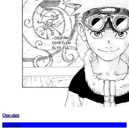
One-shot
Befejezett