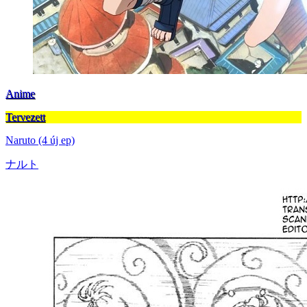
Anime
Tervezett
Naruto (4 új ep)
ナルト