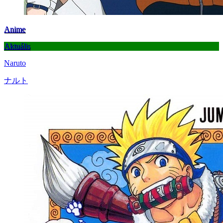
Anime
Aktuális
Naruto
ナルト