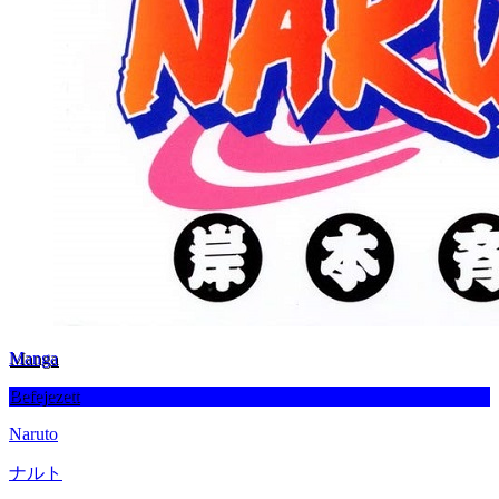
Manga
Befejezett
Naruto
ナルト