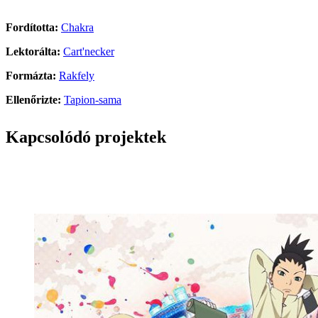
Fordította:
Chakra
Lektorálta:
Cart'necker
Formázta:
Rakfely
Ellenőrizte:
Tapion-sama
Kapcsolódó projektek