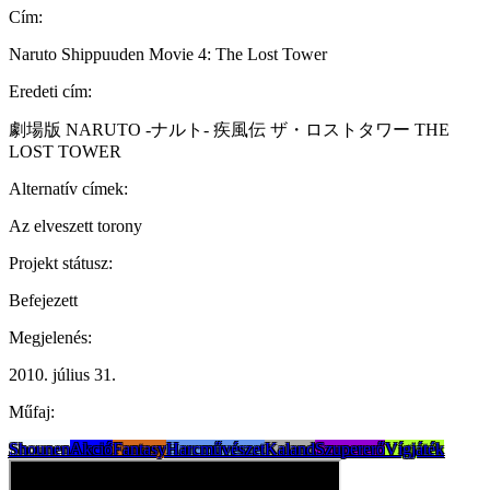
Cím:
Naruto Shippuuden Movie 4: The Lost Tower
Eredeti cím:
劇場版 NARUTO -ナルト- 疾風伝 ザ・ロストタワー THE
LOST TOWER
Alternatív címek:
Az elveszett torony
Projekt státusz:
Befejezett
Megjelenés:
2010. július 31.
Műfaj:
Shounen
Akció
Fantasy
Harcművészet
Kaland
Szupererő
Vígjáték