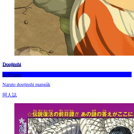
Doujinshi
Befejezett
Naruto doujinshi mangák
同人誌