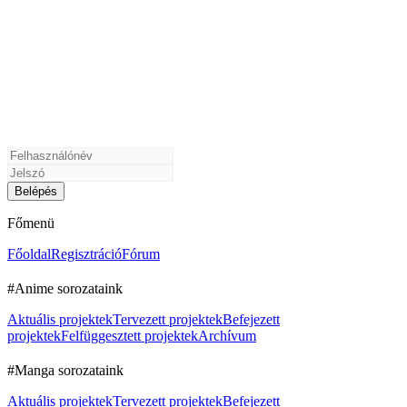
Főmenü
Főoldal
Regisztráció
Fórum
#Anime sorozataink
Aktuális projektek
Tervezett projektek
Befejezett
projektek
Felfüggesztett projektek
Archívum
#Manga sorozataink
Aktuális projektek
Tervezett projektek
Befejezett