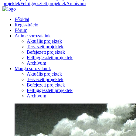
projektek
Felfüggesztett projektek
Archívum
Főoldal
Regisztráció
Fórum
Anime sorozataink
Aktuális projektek
Tervezett projektek
Befejezett projektek
Felfüggesztett projektek
Archívum
Manga sorozataink
Aktuális projektek
Tervezett projektek
Befejezett projektek
Felfüggesztett projektek
Archívum