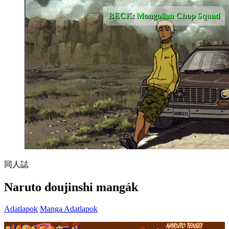
BECK: Mongolian Chop Squad
同人誌
Naruto doujinshi mangák
Adatlapok
Manga Adatlapok