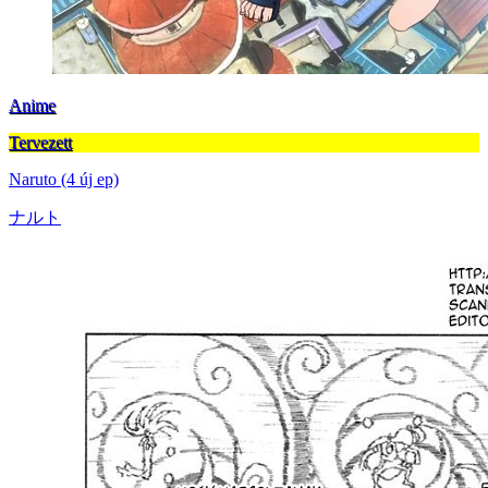
Anime
Tervezett
Naruto (4 új ep)
ナルト