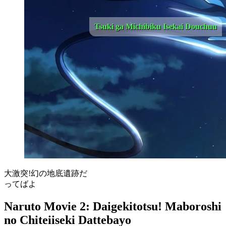
Tsuki ga Michibiku Isekai Douchuu
大激突!幻の地底遺跡だ
ってばよ
Naruto Movie 2: Daigekitotsu! Maboroshi
no Chiteiiseki Dattebayo