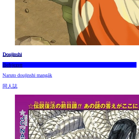
Doujinshi
Befejezett
Naruto doujinshi mangák
同人誌