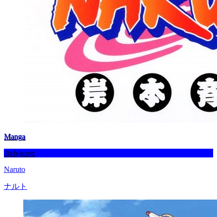
Manga
Befejezett
Naruto
ナルト