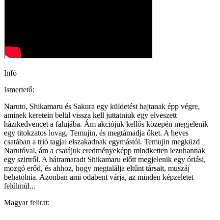
Infó
Ismertető:
Naruto, Shikamaru és Sakura egy küldetést hajtanak épp végre,
aminek keretein belül vissza kell juttatniuk egy elveszett
házikedvencet a falujába. Ám akciójuk kellős közepén megjelenik
egy titokzatos lovag, Temujin, és megtámadja őket. A heves
csatában a trió tagjai elszakadnak egymástól. Temujin megküzd
Narutóval, ám a csatájuk eredményeképp mindketten lezuhannak
egy szirtről. A hátramaradt Shikamaru előtt megjelenik egy óriási,
mozgó erőd, és ahhoz, hogy megtalálja eltűnt társait, muszáj
behatolnia. Azonban ami odabent várja, az minden képzeletet
felülmúl...
Magyar felirat: