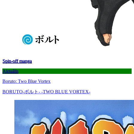
Spin-off manga
Aktuális
Boruto: Two Blue Vortex
BORUTO-ボルト- -TWO BLUE VORTEX-