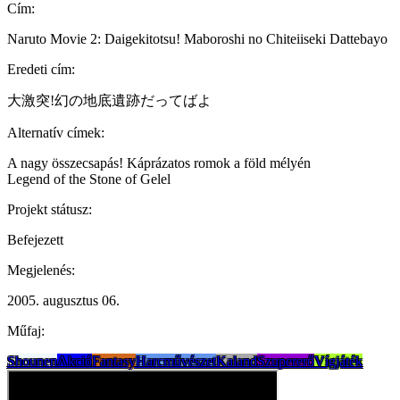
Cím:
Naruto Movie 2: Daigekitotsu! Maboroshi no Chiteiiseki Dattebayo
Eredeti cím:
大激突!幻の地底遺跡だってばよ
Alternatív címek:
A nagy összecsapás! Káprázatos romok a föld mélyén
Legend of the Stone of Gelel
Projekt státusz:
Befejezett
Megjelenés:
2005. augusztus 06.
Műfaj:
Shounen
Akció
Fantasy
Harcművészet
Kaland
Szupererő
Vígjáték