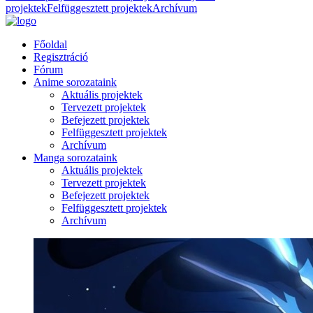
projektek
Felfüggesztett projektek
Archívum
Főoldal
Regisztráció
Fórum
Anime sorozataink
Aktuális projektek
Tervezett projektek
Befejezett projektek
Felfüggesztett projektek
Archívum
Manga sorozataink
Aktuális projektek
Tervezett projektek
Befejezett projektek
Felfüggesztett projektek
Archívum