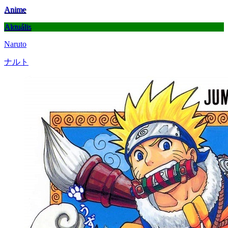
Anime
Aktuális
Naruto
ナルト