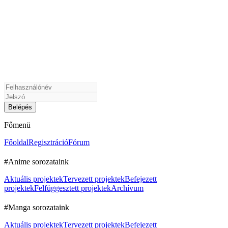
Főmenü
Főoldal
Regisztráció
Fórum
#Anime sorozataink
Aktuális projektek
Tervezett projektek
Befejezett
projektek
Felfüggesztett projektek
Archívum
#Manga sorozataink
Aktuális projektek
Tervezett projektek
Befejezett