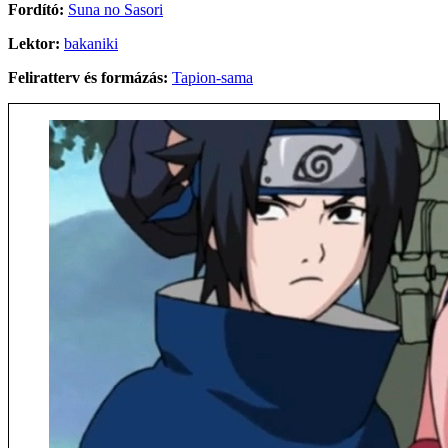
Fordító:
Suna no Sasori
Lektor:
bakaniki
Feliratterv és formázás:
Tapion-sama