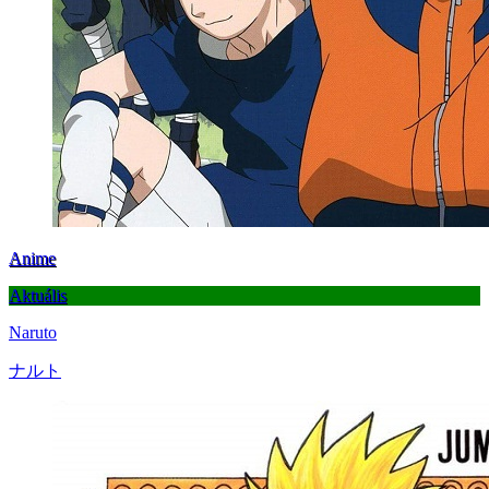
Anime
Aktuális
Naruto
ナルト