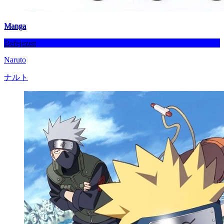
Manga
Befejezett
Naruto
ナルト