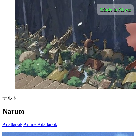
Made in Abyss
ナルト
Naruto
Adatlapok
Anime Adatlapok