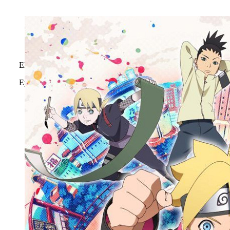
Előzmény: 01. A Hullámok Országa
Epizódok