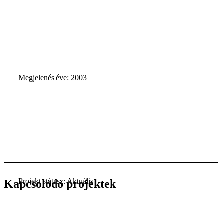
Megjelenés éve: 2003
Projekt státusz: Aktuális
Kapcsolódó projektek