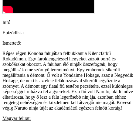
Infó
Epizódlista
Ismertető:
Réges-régen Konoha falujában felbukkant a Kilencfarkú
Rókadémon. Egy faroklengetéssel hegyeket zúzott porrá és
szökőárakat okozott. A faluban élő ninják összefogtak, hogy
megállítsák eme szörnyű teremtményt. Egy embernek sikerült
megállítania a démont. Ő volt a Yondaime Hokage, azaz a Negyedik
Hokage, de neki is az élete feláldozásával sikerült legyőznie a
szörnyet. A démont egy fiatal fiú testébe pecsételte, ezzel különleges
képességgel ruházva fel a gyereket. Ez a fiú volt Naruto, aki felnőve
elhatározta, hogy ő lesz a falu legerősebb ninjája, azonban ehhez
rengeteg nehézségen és küzdelmen kell átvergődnie magát. Kövesd
végig Naruto ninja útját az akadémiától egészen felnőtt koráig!
Magyar felirat: