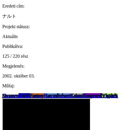
Eredeti cím:
ナルト
Projekt státusz:
Aktuális
Publikálva:
125 / 220 rész
Megjelenés:
2002. október 03.
Műfaj:
Shounen
Akció
Fantasy
Harcművészet
Kaland
Szupererő
Vígjáték