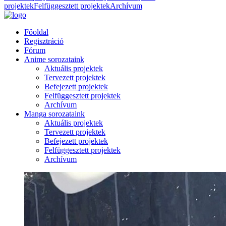
projektek
Felfüggesztett projektek
Archívum
Főoldal
Regisztráció
Fórum
Anime sorozataink
Aktuális projektek
Tervezett projektek
Befejezett projektek
Felfüggesztett projektek
Archívum
Manga sorozataink
Aktuális projektek
Tervezett projektek
Befejezett projektek
Felfüggesztett projektek
Archívum