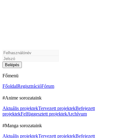
Főmenü
Főoldal
Regisztráció
Fórum
#Anime sorozataink
Aktuális projektek
Tervezett projektek
Befejezett
projektek
Felfüggesztett projektek
Archívum
#Manga sorozataink
Aktuális projektek
Tervezett projektek
Befejezett