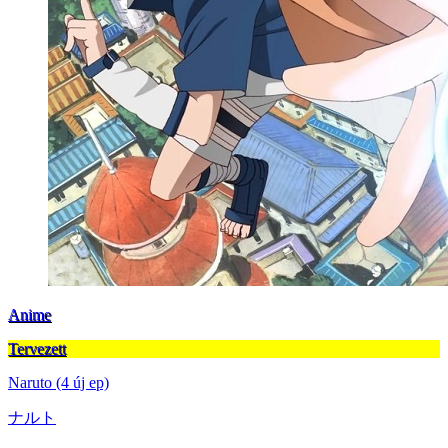
Anime
Tervezett
Naruto (4 új ep)
ナルト