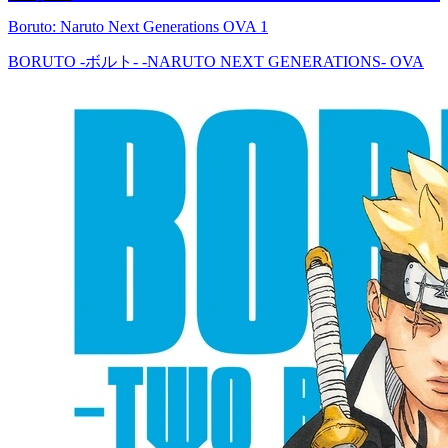
Boruto: Naruto Next Generations OVA 1
BORUTO -ボルト- -NARUTO NEXT GENERATIONS- OVA