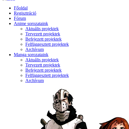
Főoldal
Regisztráció
Fórum
Anime sorozataink
Aktuális projektek
Tervezett projektek
Befejezett projektek
Felfüggesztett projektek
Archívum
Manga sorozataink
Aktuális projektek
Tervezett projektek
Befejezett projektek
Felfüggesztett projektek
Archívum