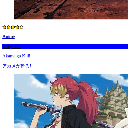
Anime
Befejezett
Akame ga Kill!
アカメが斬る!