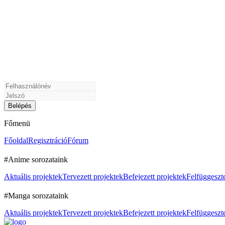
Főmenü
Főoldal
Regisztráció
Fórum
#Anime sorozataink
Aktuális projektek
Tervezett projektek
Befejezett projektek
Felfüggeszte
#Manga sorozataink
Aktuális projektek
Tervezett projektek
Befejezett projektek
Felfüggeszte