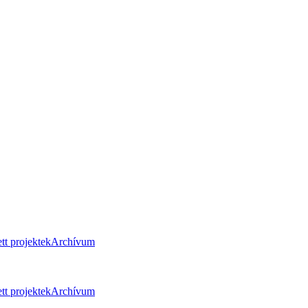
tt projektek
Archívum
tt projektek
Archívum