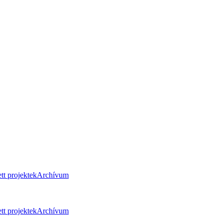
tt projektek
Archívum
tt projektek
Archívum