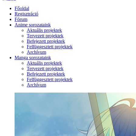
Főoldal
Regisztráció
Fórum
Anime sorozataink
Aktuális projektek
Tervezett projektek
Befejezett projektek
Felfüggesztett projektek
Archívum
Manga sorozataink
Aktuális projektek
Tervezett projektek
Befejezett projektek
Felfüggesztett projektek
Archívum