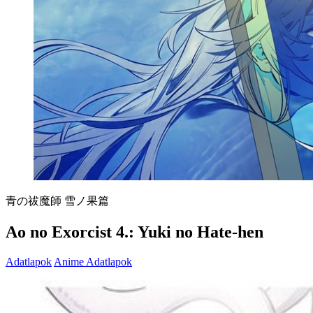
青の祓魔師 雪ノ果篇
Ao no Exorcist 4.: Yuki no Hate-hen
Adatlapok
Anime Adatlapok