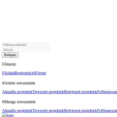
Főmenü
Főoldal
Regisztráció
Fórum
#Anime sorozataink
Aktuális projektek
Tervezett projektek
Befejezett projektek
Felfüggeszte
#Manga sorozataink
Aktuális projektek
Tervezett projektek
Befejezett projektek
Felfüggeszte