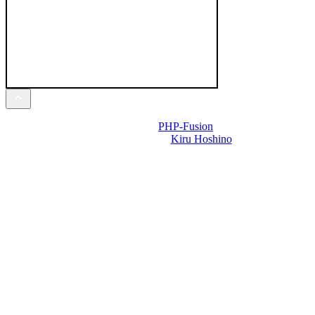
Powered by
PHP-Fusion
Design-t készítette:
Kiru Hoshino