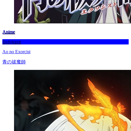
Anime
Befejezett
Ao no Exorcist
青の祓魔師