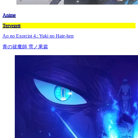
Anime
Tervezett
Ao no Exorcist 4.: Yuki no Hate-hen
青の祓魔師 雪ノ果篇