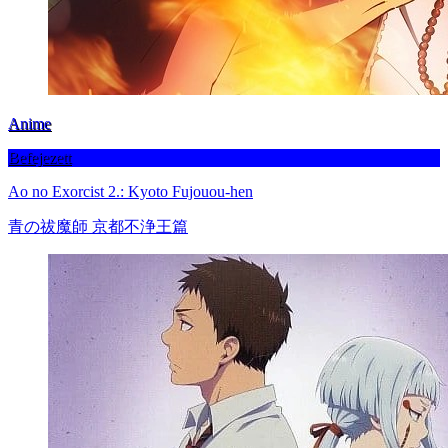
Anime
Befejezett
Ao no Exorcist 2.: Kyoto Fujouou-hen
青の祓魔師 京都不浄王篇