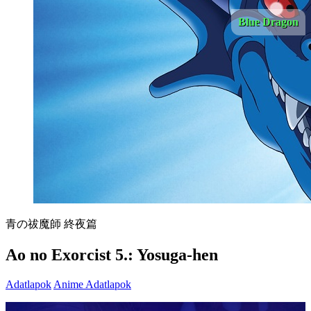
Blue Dragon
青の祓魔師 終夜篇
Ao no Exorcist 5.: Yosuga-hen
Adatlapok
Anime Adatlapok