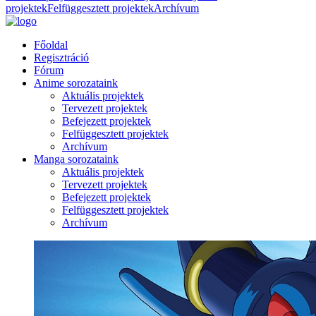
projektek
Felfüggesztett projektek
Archívum
Főoldal
Regisztráció
Fórum
Anime sorozataink
Aktuális projektek
Tervezett projektek
Befejezett projektek
Felfüggesztett projektek
Archívum
Manga sorozataink
Aktuális projektek
Tervezett projektek
Befejezett projektek
Felfüggesztett projektek
Archívum