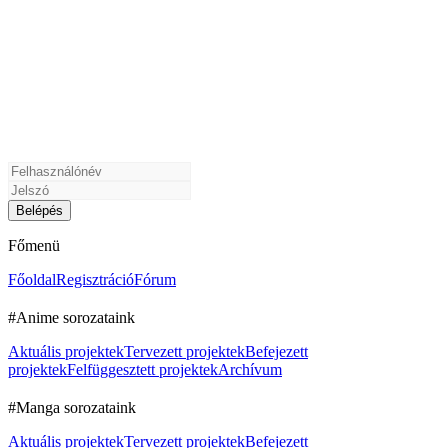
Főmenü
Főoldal
Regisztráció
Fórum
#Anime sorozataink
Aktuális projektek
Tervezett projektek
Befejezett
projektek
Felfüggesztett projektek
Archívum
#Manga sorozataink
Aktuális projektek
Tervezett projektek
Befejezett