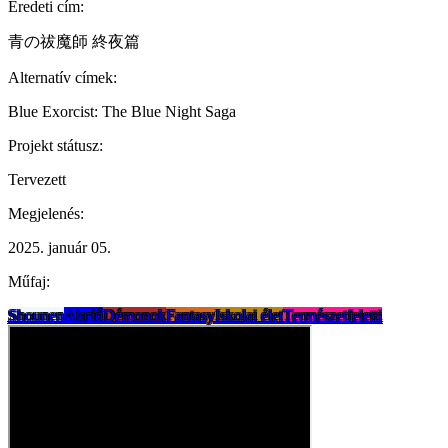
Eredeti cím:
青の祓魔師 終夜篇
Alternatív címek:
Blue Exorcist: The Blue Night Saga
Projekt státusz:
Tervezett
Megjelenés:
2025. január 05.
Műfaj:
Shounen
Akció
Démonok
Fantasy
Iskolai élet
Természetfeletti