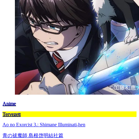
Anime
Tervezett
Ao no Exorcist 3.: Shimane Illuminati-hen
青の祓魔師 島根啓明結社篇