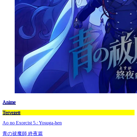
Anime
Tervezett
Ao no Exorcist 5.: Yosuga-hen
青の祓魔師 終夜篇