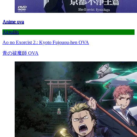
Anime ova
Aktuális
Ao no Exorcist 2.: Kyoto Fujouou-hen OVA
青の祓魔師 OVA