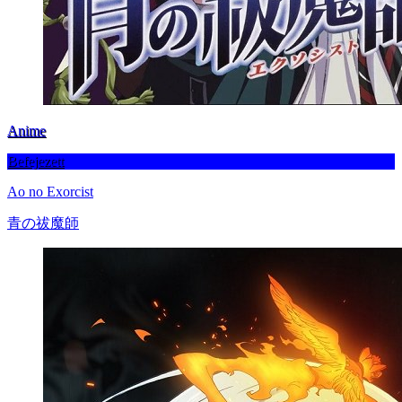
Anime
Befejezett
Ao no Exorcist
青の祓魔師