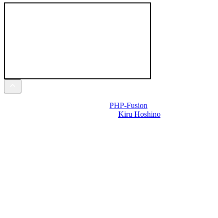
Powered by
PHP-Fusion
Design-t készítette:
Kiru Hoshino