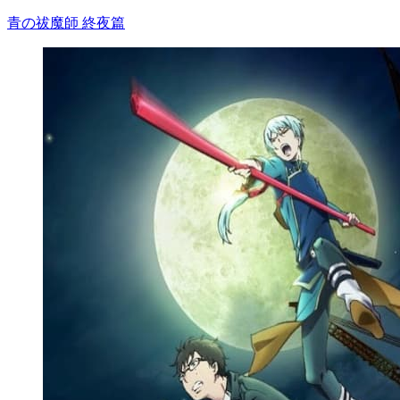
青の祓魔師 終夜篇