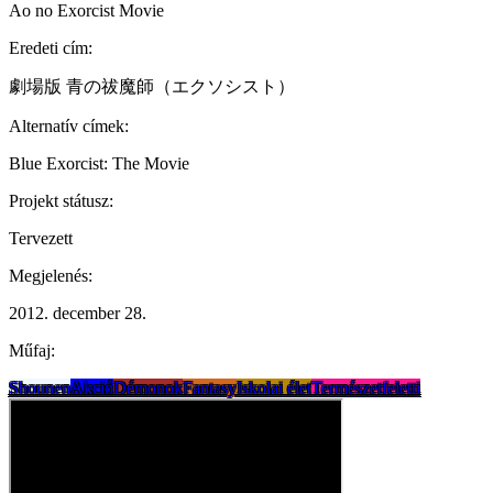
Ao no Exorcist Movie
Eredeti cím:
劇場版 青の祓魔師（エクソシスト）
Alternatív címek:
Blue Exorcist: The Movie
Projekt státusz:
Tervezett
Megjelenés:
2012. december 28.
Műfaj:
Shounen
Akció
Démonok
Fantasy
Iskolai élet
Természetfeletti