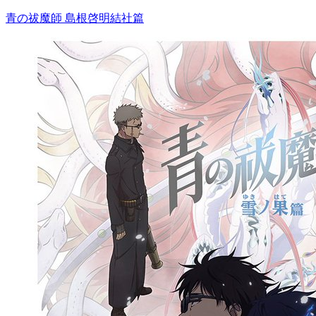
青の祓魔師 島根啓明結社篇