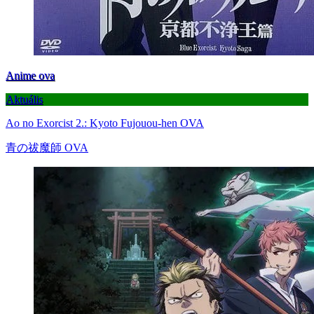
Anime ova
Aktuális
Ao no Exorcist 2.: Kyoto Fujouou-hen OVA
青の祓魔師 OVA