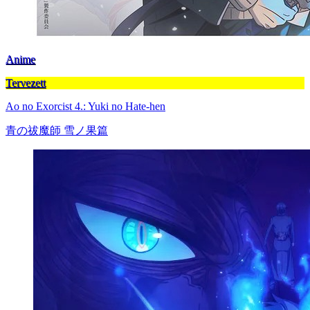
Anime
Tervezett
Ao no Exorcist 4.: Yuki no Hate-hen
青の祓魔師 雪ノ果篇