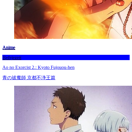
Anime
Befejezett
Ao no Exorcist 2.: Kyoto Fujouou-hen
青の祓魔師 京都不浄王篇