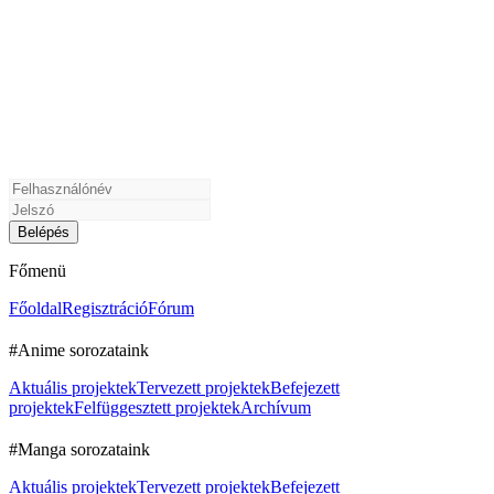
Főmenü
Főoldal
Regisztráció
Fórum
#Anime sorozataink
Aktuális projektek
Tervezett projektek
Befejezett
projektek
Felfüggesztett projektek
Archívum
#Manga sorozataink
Aktuális projektek
Tervezett projektek
Befejezett