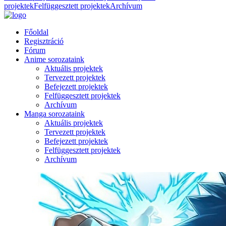
projektek
Felfüggesztett projektek
Archívum
Főoldal
Regisztráció
Fórum
Anime sorozataink
Aktuális projektek
Tervezett projektek
Befejezett projektek
Felfüggesztett projektek
Archívum
Manga sorozataink
Aktuális projektek
Tervezett projektek
Befejezett projektek
Felfüggesztett projektek
Archívum