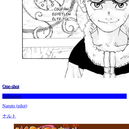
One-shot
Befejezett
Naruto (pilot)
ナルト