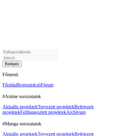
Főmenü
Főoldal
Regisztráció
Fórum
#Anime sorozataink
Aktuális projektek
Tervezett projektek
Befejezett
projektek
Felfüggesztett projektek
Archívum
#Manga sorozataink
Aktuális projektek
Tervezett projektek
Befejezett