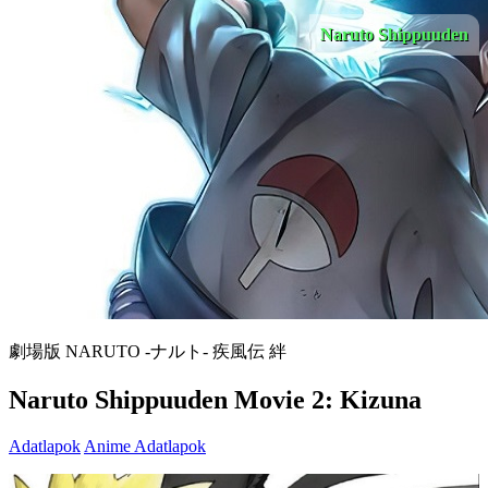
Naruto Shippuuden
劇場版 NARUTO -ナルト- 疾風伝 絆
Naruto Shippuuden Movie 2: Kizuna
Adatlapok
Anime Adatlapok