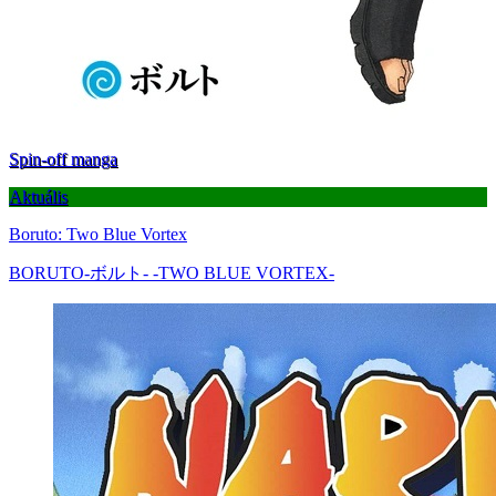
Spin-off manga
Aktuális
Boruto: Two Blue Vortex
BORUTO-ボルト- -TWO BLUE VORTEX-