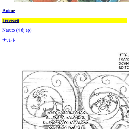
Anime
Tervezett
Naruto (4 új ep)
ナルト