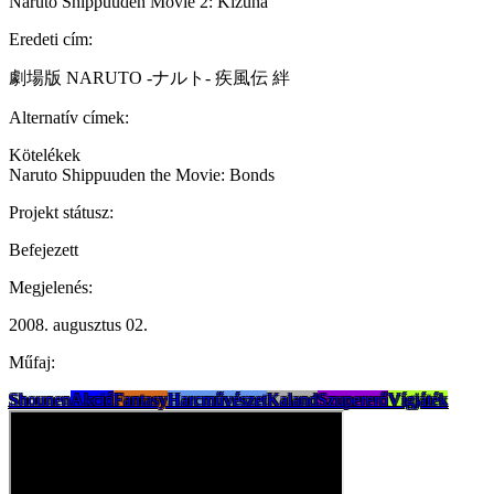
Naruto Shippuuden Movie 2: Kizuna
Eredeti cím:
劇場版 NARUTO -ナルト- 疾風伝 絆
Alternatív címek:
Kötelékek
Naruto Shippuuden the Movie: Bonds
Projekt státusz:
Befejezett
Megjelenés:
2008. augusztus 02.
Műfaj:
Shounen
Akció
Fantasy
Harcművészet
Kaland
Szupererő
Vígjáték