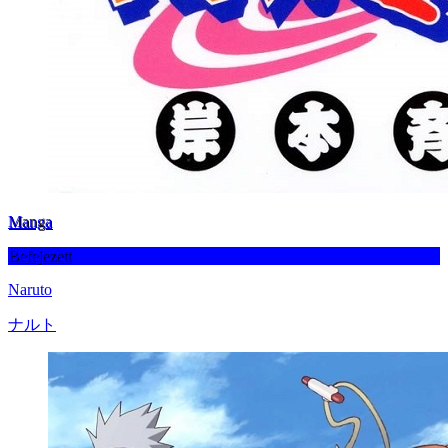
Manga
Befejezett
Naruto
ナルト