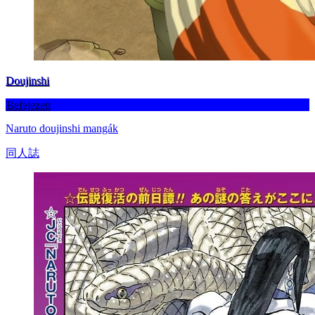
Doujinshi
Befejezett
Naruto doujinshi mangák
同人誌