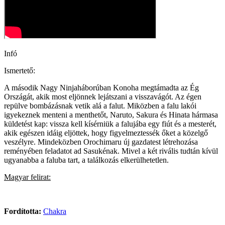
Infó
Ismertető:
A második Nagy Ninjaháborúban Konoha megtámadta az Ég
Országát, akik most eljönnek lejátszani a visszavágót. Az égen
repülve bombázásnak vetik alá a falut. Miközben a falu lakói
igyekeznek menteni a menthetőt, Naruto, Sakura és Hinata hármasa
küldetést kap: vissza kell kísérniük a falujába egy fiút és a mesterét,
akik egészen idáig eljöttek, hogy figyelmeztessék őket a közelgő
veszélyre. Mindeközben Orochimaru új gazdatest létrehozása
reményében feladatot ad Sasukénak. Mivel a két rivális tudtán kívül
ugyanabba a faluba tart, a találkozás elkerülhetetlen.
Magyar felirat:
Fordította:
Chakra