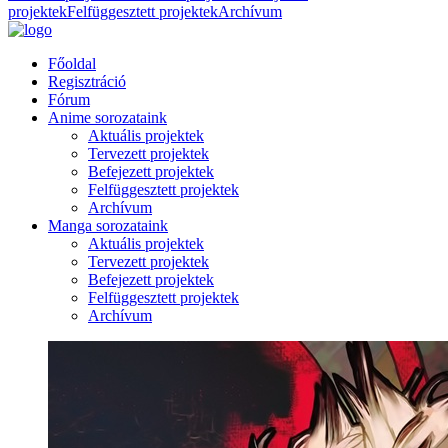
projektek
Felfüggesztett projektek
Archívum
Főoldal
Regisztráció
Fórum
Anime sorozataink
Aktuális projektek
Tervezett projektek
Befejezett projektek
Felfüggesztett projektek
Archívum
Manga sorozataink
Aktuális projektek
Tervezett projektek
Befejezett projektek
Felfüggesztett projektek
Archívum