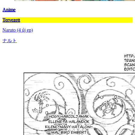
Anime
Tervezett
Naruto (4 új ep)
ナルト