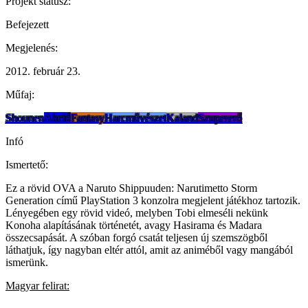
Projekt státusz:
Befejezett
Megjelenés:
2012. február 23.
Műfaj:
Shounen
Akció
Fantasy
Harcművészet
Kaland
Szupererő
Infó
Ismertető:
Ez a rövid OVA a Naruto Shippuuden: Narutimetto Storm
Generation című PlayStation 3 konzolra megjelent játékhoz tartozik.
Lényegében egy rövid videó, melyben Tobi elmeséli nekünk
Konoha alapításának történetét, avagy Hasirama és Madara
összecsapását. A szóban forgó csatát teljesen új szemszögből
láthatjuk, így nagyban eltér attól, amit az animéből vagy mangából
ismerünk.
Magyar felirat: