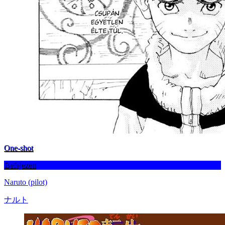
One-shot
Befejezett
Naruto (pilot)
ナルト