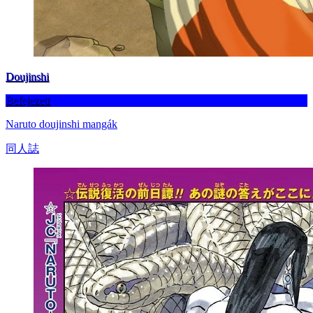
Doujinshi
Befejezett
Naruto doujinshi mangák
同人誌