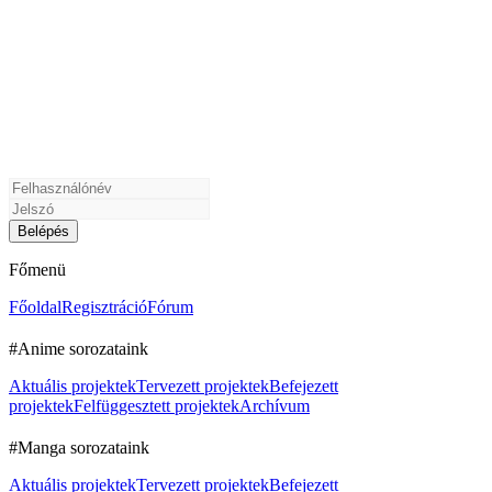
Főmenü
Főoldal
Regisztráció
Fórum
#Anime sorozataink
Aktuális projektek
Tervezett projektek
Befejezett
projektek
Felfüggesztett projektek
Archívum
#Manga sorozataink
Aktuális projektek
Tervezett projektek
Befejezett