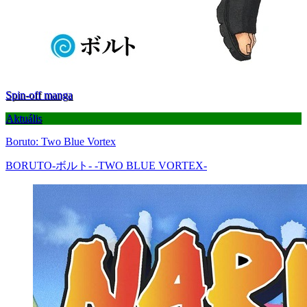
Spin-off manga
Aktuális
Boruto: Two Blue Vortex
BORUTO-ボルト- -TWO BLUE VORTEX-