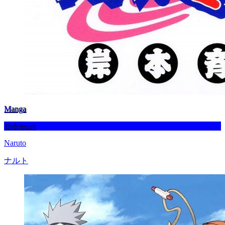
Manga
Befejezett
Naruto
ナルト