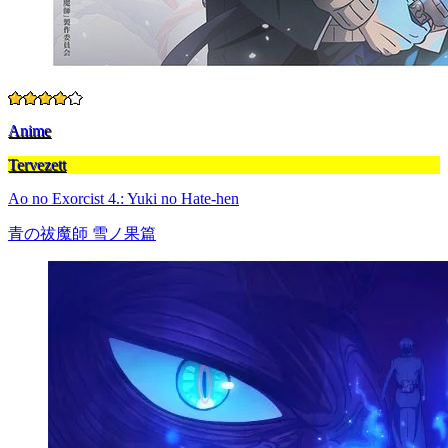
Anime
Tervezett
Ao no Exorcist 4.: Yuki no Hate-hen
青の祓魔師 雪ノ果篇