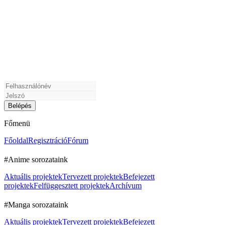
Főmenü
Főoldal
Regisztráció
Fórum
#Anime sorozataink
Aktuális projektek
Tervezett projektek
Befejezett
projektek
Felfüggesztett projektek
Archívum
#Manga sorozataink
Aktuális projektek
Tervezett projektek
Befejezett