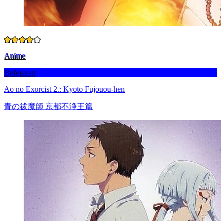
Anime
Befejezett
Ao no Exorcist 2.: Kyoto Fujouou-hen
青の祓魔師 京都不浄王篇