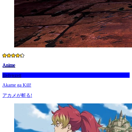
Anime
Befejezett
Akame ga Kill!
アカメが斬る!