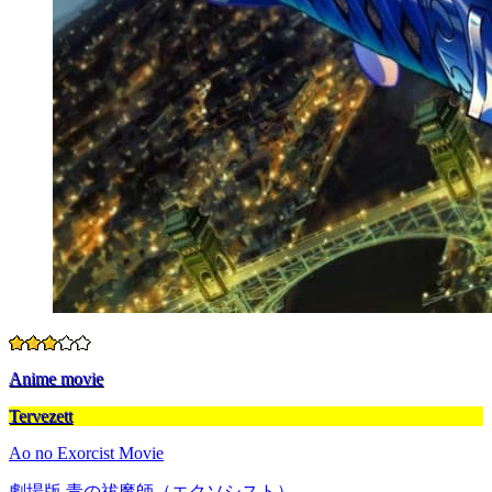
Anime movie
Tervezett
Ao no Exorcist Movie
劇場版 青の祓魔師（エクソシスト）