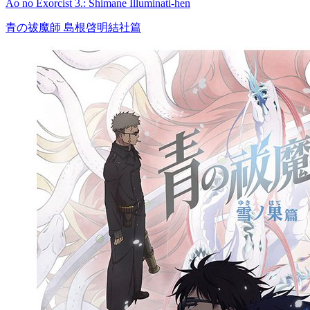
Ao no Exorcist 3.: Shimane Illuminati-hen
青の祓魔師 島根啓明結社篇