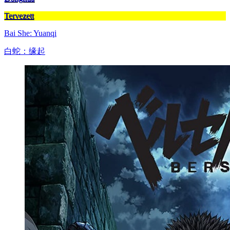
Tervezett
Bai She: Yuanqi
白蛇：缘起