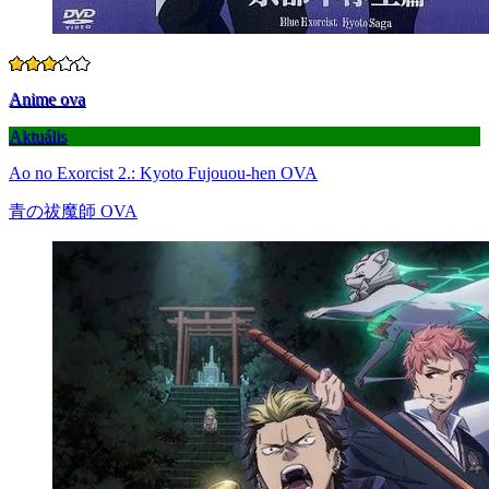
Anime ova
Aktuális
Ao no Exorcist 2.: Kyoto Fujouou-hen OVA
青の祓魔師 OVA