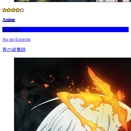
Anime
Befejezett
Ao no Exorcist
青の祓魔師