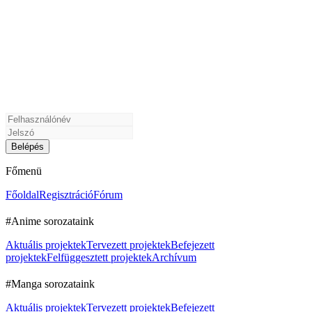
Főmenü
Főoldal
Regisztráció
Fórum
#Anime sorozataink
Aktuális projektek
Tervezett projektek
Befejezett
projektek
Felfüggesztett projektek
Archívum
#Manga sorozataink
Aktuális projektek
Tervezett projektek
Befejezett