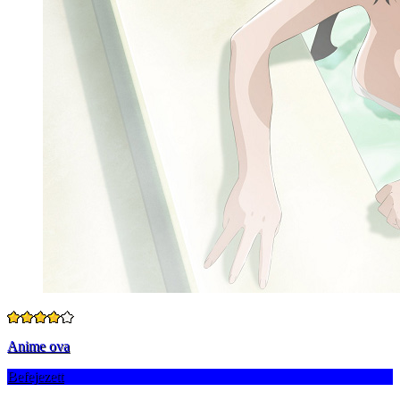
Anime ova
Befejezett