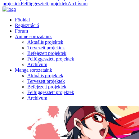
projektek
Felfüggesztett projektek
Archívum
Főoldal
Regisztráció
Fórum
Anime sorozataink
Aktuális projektek
Tervezett projektek
Befejezett projektek
Felfüggesztett projektek
Archívum
Manga sorozataink
Aktuális projektek
Tervezett projektek
Befejezett projektek
Felfüggesztett projektek
Archívum