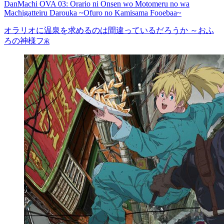
DanMachi OVA 03: Orario ni Onsen wo Motomeru no wa
Machigatteiru Darouka ~Ofuro no Kamisama Fooebaa~
オラリオに温泉を求めるのは間違っているだろうか ～おふ
ろの神様フӝ