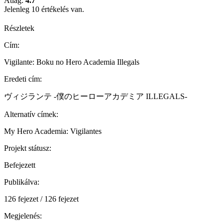
Átlag:
4.7
Jelenleg 10 értékelés van.
Részletek
Cím:
Vigilante: Boku no Hero Academia Illegals
Eredeti cím:
ヴィジランテ -僕のヒーローアカデミア ILLEGALS-
Alternatív címek:
My Hero Academia: Vigilantes
Projekt státusz:
Befejezett
Publikálva:
126 fejezet / 126 fejezet
Megjelenés: