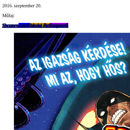
2016. szeptember 20.
Műfaj:
Shounen
Akció
Iskolai élet
Szupererő