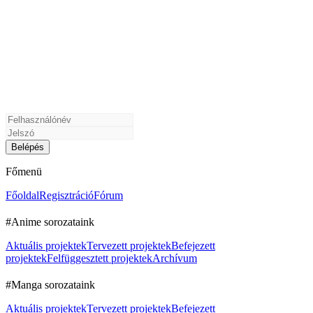
Főmenü
Főoldal
Regisztráció
Fórum
#Anime sorozataink
Aktuális projektek
Tervezett projektek
Befejezett
projektek
Felfüggesztett projektek
Archívum
#Manga sorozataink
Aktuális projektek
Tervezett projektek
Befejezett