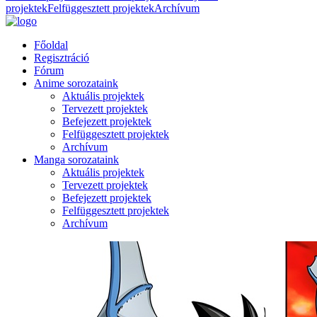
projektek
Felfüggesztett projektek
Archívum
Főoldal
Regisztráció
Fórum
Anime sorozataink
Aktuális projektek
Tervezett projektek
Befejezett projektek
Felfüggesztett projektek
Archívum
Manga sorozataink
Aktuális projektek
Tervezett projektek
Befejezett projektek
Felfüggesztett projektek
Archívum