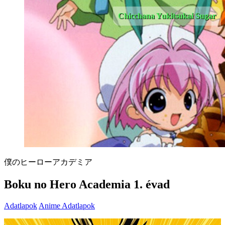
Chicchana Yukitsukai Sugar
僕のヒーローアカデミア
Boku no Hero Academia 1. évad
Adatlapok
Anime Adatlapok