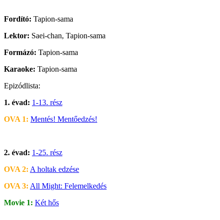
Fordító:
Tapion-sama
Lektor:
Saei-chan, Tapion-sama
Formázó:
Tapion-sama
Karaoke:
Tapion-sama
Epizódlista:
1. évad:
1-13. rész
OVA 1:
Mentés! Mentőedzés!
2. évad:
1-25. rész
OVA 2:
A holtak edzése
OVA 3:
All Might: Felemelkedés
Movie 1:
Két hős