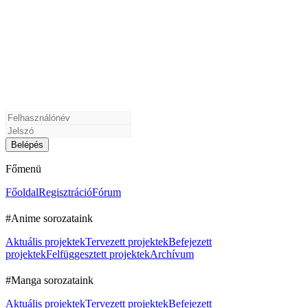
Főmenü
Főoldal
Regisztráció
Fórum
#Anime sorozataink
Aktuális projektek
Tervezett projektek
Befejezett
projektek
Felfüggesztett projektek
Archívum
#Manga sorozataink
Aktuális projektek
Tervezett projektek
Befejezett