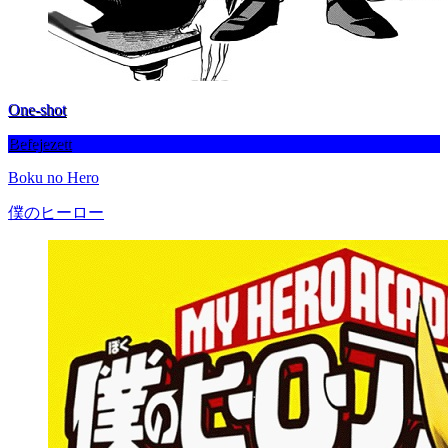
One-shot
Befejezett
Boku no Hero
僕のヒーロー