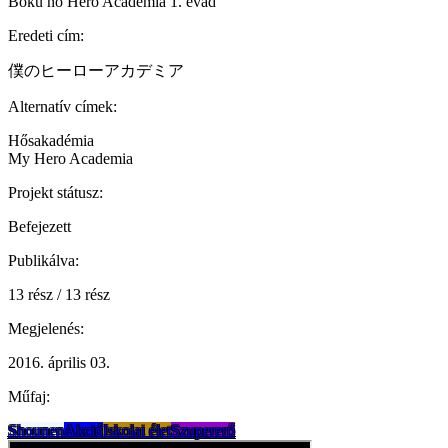
Boku no Hero Academia 1. évad
Eredeti cím:
僕のヒーローアカデミア
Alternatív címek:
Hősakadémia
My Hero Academia
Projekt státusz:
Befejezett
Publikálva:
13 rész / 13 rész
Megjelenés:
2016. április 03.
Műfaj:
Shounen
Akció
Iskolai élet
Szupererő