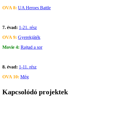
OVA 8:
UA Heroes Battle
7. évad:
1-21. rész
OVA 9:
Gyerekjáték
Movie 4:
Rajtad a sor
8. évad:
1-11. rész
OVA 10:
Még
Kapcsolódó projektek