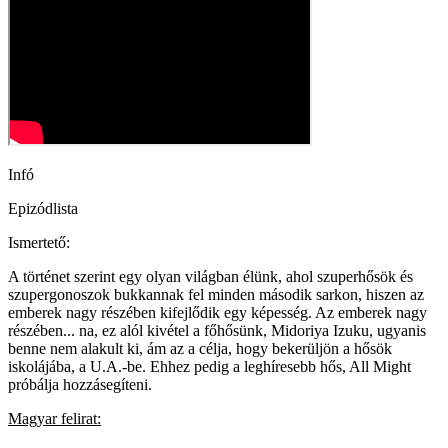
Infó
Epizódlista
Ismertető:
A történet szerint egy olyan világban élünk, ahol szuperhősök és
szupergonoszok bukkannak fel minden második sarkon, hiszen az
emberek nagy részében kifejlődik egy képesség. Az emberek nagy
részében... na, ez alól kivétel a főhősünk, Midoriya Izuku, ugyanis
benne nem alakult ki, ám az a célja, hogy bekerüljön a hősök
iskolájába, a U.A.-be. Ehhez pedig a leghíresebb hős, All Might
próbálja hozzásegíteni.
Magyar felirat: