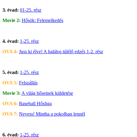
3. évad:
01-25. rész
Movie 2:
Hősök: Felemelkedés
4. évad:
1-25. rész
OVA 4:
Juss ki élve! A halálos túlélő edzés 1-2. rész
5. évad:
1-25. rész
OVA 5:
Felszállás
Movie 3:
A világ hőseinek küldetése
OVA 6:
Baseball Hősliga
OVA 7:
Nevess! Mintha a pokolban lennél
6. évad:
1-25. rész