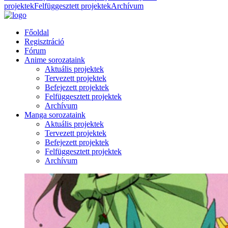
projektek
Felfüggesztett projektek
Archívum
Főoldal
Regisztráció
Fórum
Anime sorozataink
Aktuális projektek
Tervezett projektek
Befejezett projektek
Felfüggesztett projektek
Archívum
Manga sorozataink
Aktuális projektek
Tervezett projektek
Befejezett projektek
Felfüggesztett projektek
Archívum