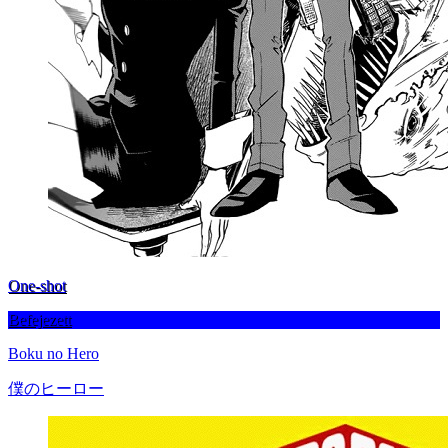
One-shot
Befejezett
Boku no Hero
僕のヒーロー