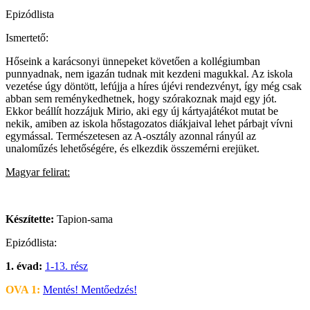
Epizódlista
Ismertető:
Hőseink a karácsonyi ünnepeket követően a kollégiumban
punnyadnak, nem igazán tudnak mit kezdeni magukkal. Az iskola
vezetése úgy döntött, lefújja a híres újévi rendezvényt, így még csak
abban sem reménykedhetnek, hogy szórakoznak majd egy jót.
Ekkor beállít hozzájuk Mirio, aki egy új kártyajátékot mutat be
nekik, amiben az iskola hőstagozatos diákjaival lehet párbajt vívni
egymással. Természetesen az A-osztály azonnal rányúl az
unaloműzés lehetőségére, és elkezdik összemérni erejüket.
Magyar felirat:
Készítette:
Tapion-sama
Epizódlista:
1. évad:
1-13. rész
OVA 1:
Mentés! Mentőedzés!