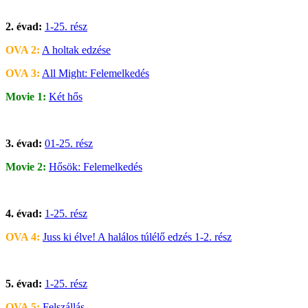
2. évad:
1-25. rész
OVA 2:
A holtak edzése
OVA 3:
All Might: Felemelkedés
Movie 1:
Két hős
3. évad:
01-25. rész
Movie 2:
Hősök: Felemelkedés
4. évad:
1-25. rész
OVA 4:
Juss ki élve! A halálos túlélő edzés 1-2. rész
5. évad:
1-25. rész
OVA 5:
Felszállás