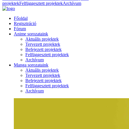
projektek
Felfüggesztett projektek
Archívum
Főoldal
Regisztráció
Fórum
Anime sorozataink
Aktuális projektek
Tervezett projektek
Befejezett projektek
Felfüggesztett projektek
Archívum
Manga sorozataink
Aktuális projektek
Tervezett projektek
Befejezett projektek
Felfüggesztett projektek
Archívum