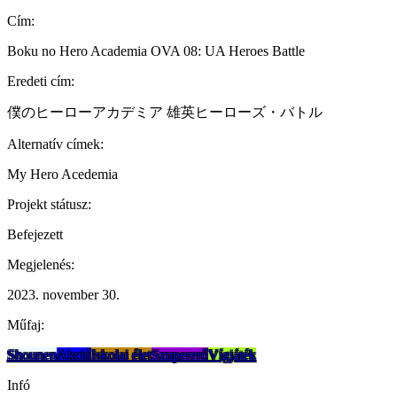
Cím:
Boku no Hero Academia OVA 08: UA Heroes Battle
Eredeti cím:
僕のヒーローアカデミア 雄英ヒーローズ・バトル
Alternatív címek:
My Hero Acedemia
Projekt státusz:
Befejezett
Megjelenés:
2023. november 30.
Műfaj:
Shounen
Akció
Iskolai élet
Szupererő
Vígjáték
Infó