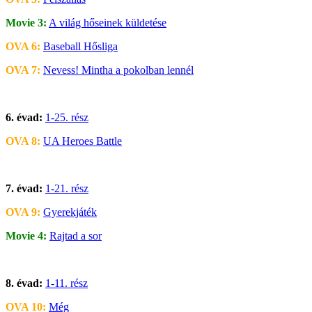
Movie 3:
A világ hőseinek küldetése
OVA 6:
Baseball Hősliga
OVA 7:
Nevess! Mintha a pokolban lennél
6. évad:
1-25. rész
OVA 8:
UA Heroes Battle
7. évad:
1-21. rész
OVA 9:
Gyerekjáték
Movie 4:
Rajtad a sor
8. évad:
1-11. rész
OVA 10:
Még