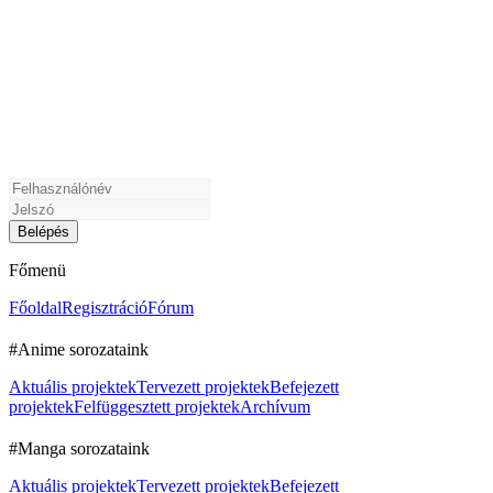
Főmenü
Főoldal
Regisztráció
Fórum
#Anime sorozataink
Aktuális projektek
Tervezett projektek
Befejezett
projektek
Felfüggesztett projektek
Archívum
#Manga sorozataink
Aktuális projektek
Tervezett projektek
Befejezett