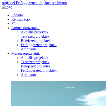
projektek
Felfüggesztett projektek
Archívum
Főoldal
Regisztráció
Fórum
Anime sorozataink
Aktuális projektek
Tervezett projektek
Befejezett projektek
Felfüggesztett projektek
Archívum
Manga sorozataink
Aktuális projektek
Tervezett projektek
Befejezett projektek
Felfüggesztett projektek
Archívum