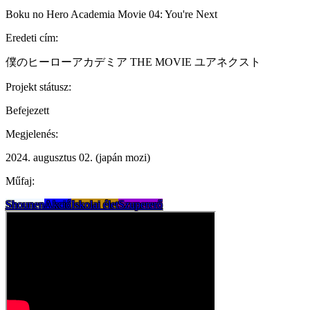
Boku no Hero Academia Movie 04: You're Next
Eredeti cím:
僕のヒーローアカデミア THE MOVIE ユアネクスト
Projekt státusz:
Befejezett
Megjelenés:
2024. augusztus 02. (japán mozi)
Műfaj:
Shounen
Akció
Iskolai élet
Szupererő