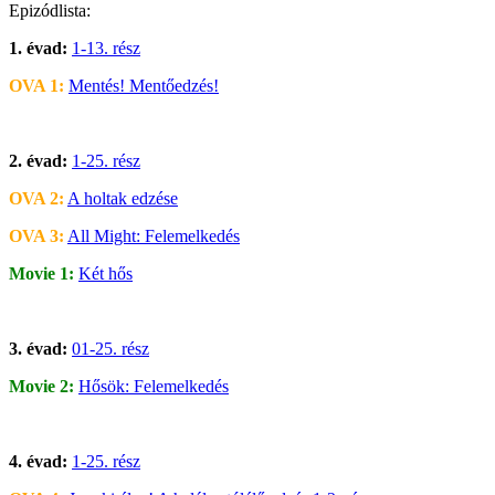
Epizódlista:
1. évad:
1-13. rész
OVA 1:
Mentés! Mentőedzés!
2. évad:
1-25. rész
OVA 2:
A holtak edzése
OVA 3:
All Might: Felemelkedés
Movie 1:
Két hős
3. évad:
01-25. rész
Movie 2:
Hősök: Felemelkedés
4. évad:
1-25. rész