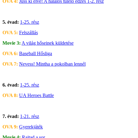
OVA 4:
Juss ki élve! A halálos túlélő edzés 1-2. rész
5. évad:
1-25. rész
OVA 5:
Felszállás
Movie 3:
A világ hőseinek küldetése
OVA 6:
Baseball Hősliga
OVA 7:
Nevess! Mintha a pokolban lennél
6. évad:
1-25. rész
OVA 8:
UA Heroes Battle
7. évad:
1-21. rész
OVA 9:
Gyerekjáték
Movie 4:
Rajtad a sor