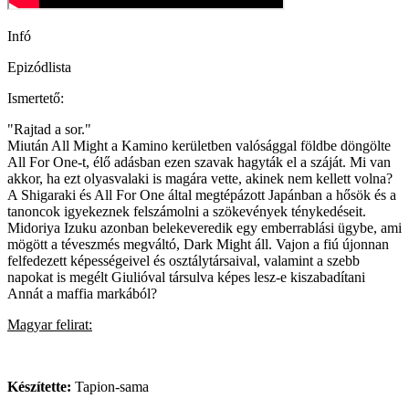
Infó
Epizódlista
Ismertető:
"Rajtad a sor."
Miután All Might a Kamino kerületben valósággal földbe döngölte
All For One-t, élő adásban ezen szavak hagyták el a száját. Mi van
akkor, ha ezt olyasvalaki is magára vette, akinek nem kellett volna?
A Shigaraki és All For One által megtépázott Japánban a hősök és a
tanoncok igyekeznek felszámolni a szökevények ténykedéseit.
Midoriya Izuku azonban belekeveredik egy emberrablási ügybe, ami
mögött a téveszmés megváltó, Dark Might áll. Vajon a fiú újonnan
felfedezett képességeivel és osztálytársaival, valamint a szebb
napokat is megélt Giulióval társulva képes lesz-e kiszabadítani
Annát a maffia markából?
Magyar felirat:
Készítette:
Tapion-sama