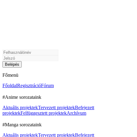
Főmenü
Főoldal
Regisztráció
Fórum
#Anime sorozataink
Aktuális projektek
Tervezett projektek
Befejezett
projektek
Felfüggesztett projektek
Archívum
#Manga sorozataink
Aktuális projektek
Tervezett projektek
Befejezett