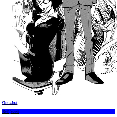
One-shot
Befejezett