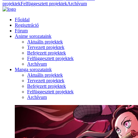
projektek
Felfüggesztett projektek
Archívum
Főoldal
Regisztráció
Fórum
Anime sorozataink
Aktuális projektek
Tervezett projektek
Befejezett projektek
Felfüggesztett projektek
Archívum
Manga sorozataink
Aktuális projektek
Tervezett projektek
Befejezett projektek
Felfüggesztett projektek
Archívum