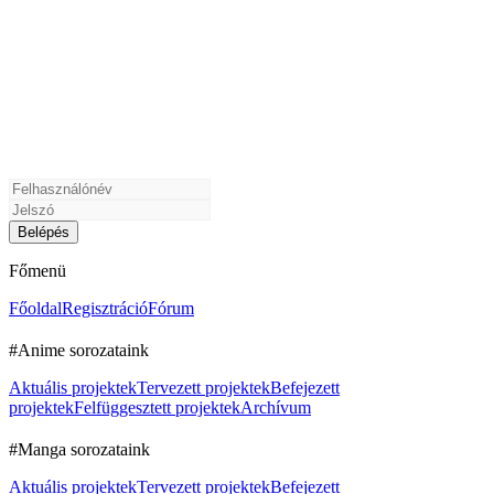
Főmenü
Főoldal
Regisztráció
Fórum
#Anime sorozataink
Aktuális projektek
Tervezett projektek
Befejezett
projektek
Felfüggesztett projektek
Archívum
#Manga sorozataink
Aktuális projektek
Tervezett projektek
Befejezett