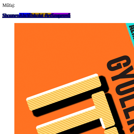
Műfaj:
Shounen
Akció
Iskolai élet
Szupererő