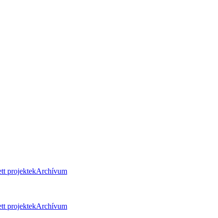
tt projektek
Archívum
tt projektek
Archívum