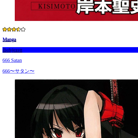
Manga
Befejezett
666 Satan
666〜サタン〜