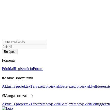
Főmenü
Főoldal
Regisztráció
Fórum
#Anime sorozataink
Aktuális projektek
Tervezett projektek
Befejezett projektek
Felfüggeszte
#Manga sorozataink
Aktuális projektek
Tervezett projektek
Befejezett projektek
Felfüggeszte