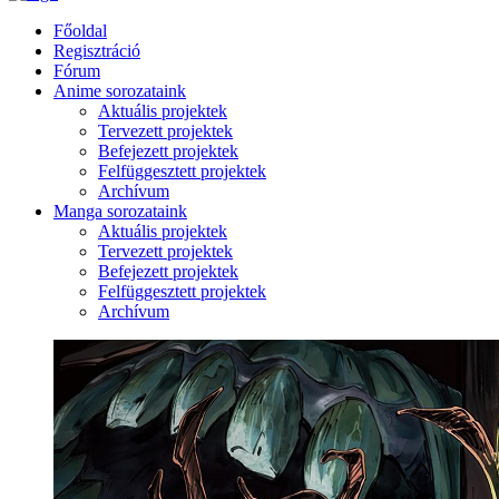
Főoldal
Regisztráció
Fórum
Anime sorozataink
Aktuális projektek
Tervezett projektek
Befejezett projektek
Felfüggesztett projektek
Archívum
Manga sorozataink
Aktuális projektek
Tervezett projektek
Befejezett projektek
Felfüggesztett projektek
Archívum