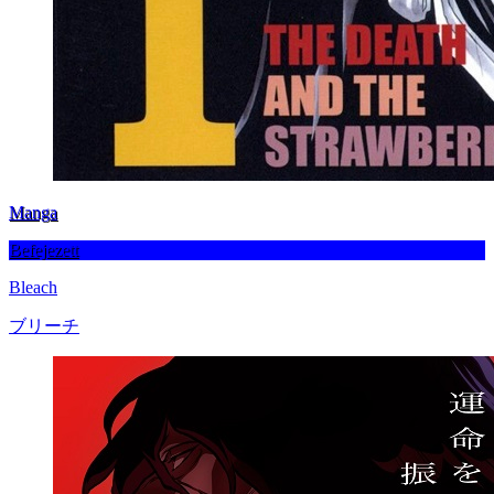
Manga
Befejezett
Bleach
ブリーチ