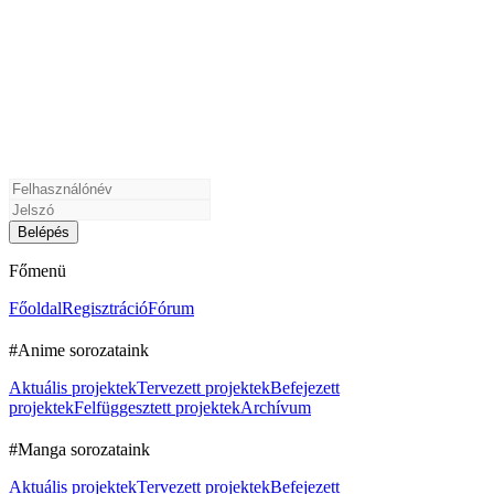
Főmenü
Főoldal
Regisztráció
Fórum
#Anime sorozataink
Aktuális projektek
Tervezett projektek
Befejezett
projektek
Felfüggesztett projektek
Archívum
#Manga sorozataink
Aktuális projektek
Tervezett projektek
Befejezett