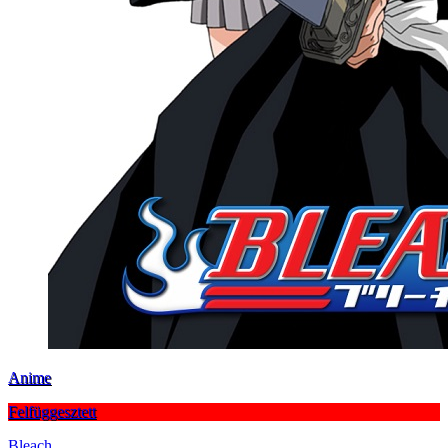
Anime
Felfüggesztett
Bleach