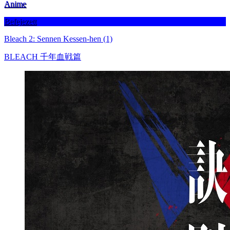
Anime
Befejezett
Bleach 2: Sennen Kessen-hen (1)
BLEACH 千年血戦篇