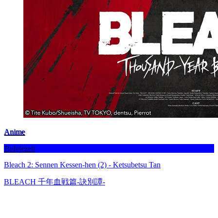
Anime
Befejezett
Bleach 2: Sennen Kessen-hen (2) - Ketsubetsu Tan
BLEACH 千年血戦篇-訣別譚-