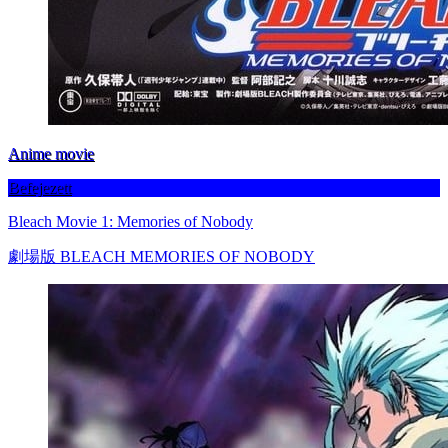
Anime movie
Befejezett
Bleach Movie 1: Memories of Nobody
劇場版 BLEACH MEMORIES OF NOBODY