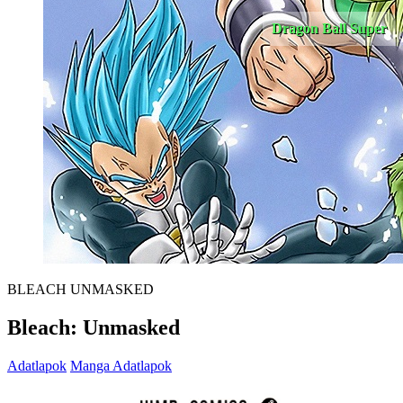
Dragon Ball Super
BLEACH UNMASKED
Bleach: Unmasked
Adatlapok
Manga Adatlapok