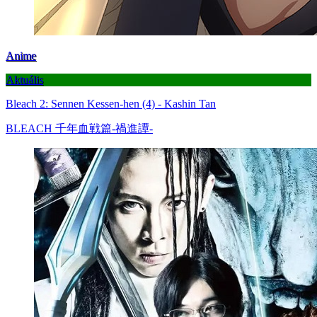
Anime
Aktuális
Bleach 2: Sennen Kessen-hen (4) - Kashin Tan
BLEACH 千年血戦篇-禍進譚-