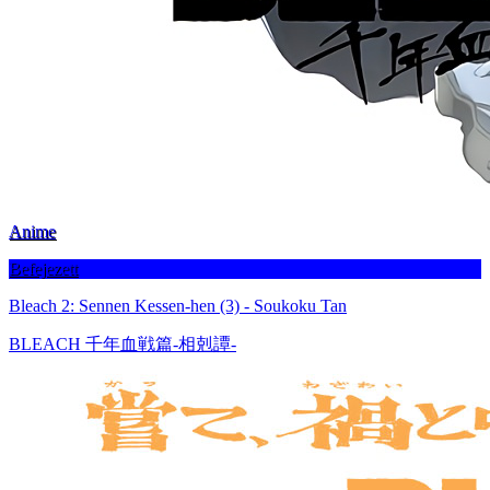
Anime
Befejezett
Bleach 2: Sennen Kessen-hen (3) - Soukoku Tan
BLEACH 千年血戦篇-相剋譚-