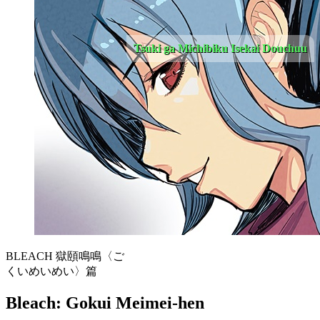
Tsuki ga Michibiku Isekai Douchuu
BLEACH 獄頤鳴鳴〈ご
くいめいめい〉篇
Bleach: Gokui Meimei-hen