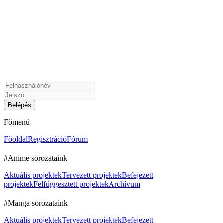
Főmenü
Főoldal
Regisztráció
Fórum
#Anime sorozataink
Aktuális projektek
Tervezett projektek
Befejezett
projektek
Felfüggesztett projektek
Archívum
#Manga sorozataink
Aktuális projektek
Tervezett projektek
Befejezett