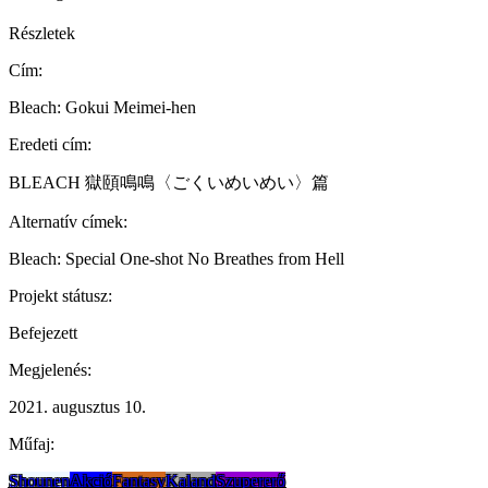
Részletek
Cím:
Bleach: Gokui Meimei-hen
Eredeti cím:
BLEACH 獄頤鳴鳴〈ごくいめいめい〉篇
Alternatív címek:
Bleach: Special One-shot No Breathes from Hell
Projekt státusz:
Befejezett
Megjelenés:
2021. augusztus 10.
Műfaj:
Shounen
Akció
Fantasy
Kaland
Szupererő