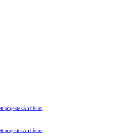
tt projektek
Archívum
tt projektek
Archívum