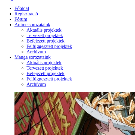
Főoldal
Regisztráció
Fórum
Anime sorozataink
Aktuális projektek
Tervezett projektek
Befejezett projektek
Felfüggesztett projektek
Archívum
Manga sorozataink
Aktuális projektek
Tervezett projektek
Befejezett projektek
Felfüggesztett projektek
Archívum