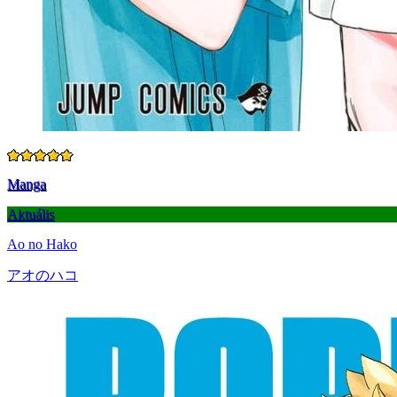
Manga
Aktuális
Ao no Hako
アオのハコ