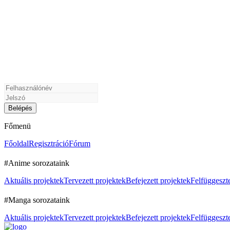
Főmenü
Főoldal
Regisztráció
Fórum
#Anime sorozataink
Aktuális projektek
Tervezett projektek
Befejezett projektek
Felfüggeszte
#Manga sorozataink
Aktuális projektek
Tervezett projektek
Befejezett projektek
Felfüggeszte