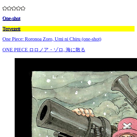
One-shot
Tervezett
One Piece: Roronoa Zoro, Umi ni Chiru (one-shot)
ONE PIECE ロロノア・ゾロ, 海に散る