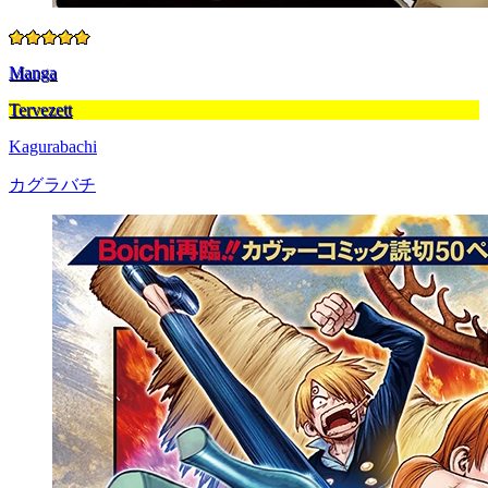
Manga
Tervezett
Kagurabachi
カグラバチ