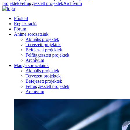
projektek
Felfüggesztett projektek
Archívum
Főoldal
Regisztráció
Fórum
Anime sorozataink
Aktuális projektek
Tervezett projektek
Befejezett projektek
Felfüggesztett projektek
Archívum
Manga sorozataink
Aktuális projektek
Tervezett projektek
Befejezett projektek
Felfüggesztett projektek
Archívum