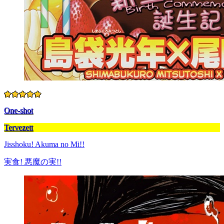
One-shot
Tervezett
Jisshoku! Akuma no Mi!!
実食! 悪魔の実!!