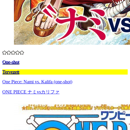
One-shot
Tervezett
One Piece: Nami vs. Kalifa (one-shot)
ONE PIECE ナミvsカリファ