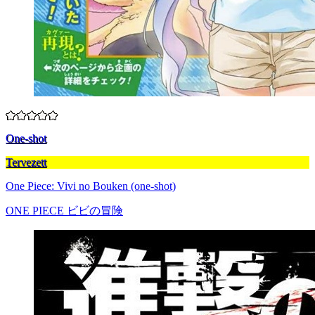
One-shot
Tervezett
One Piece: Vivi no Bouken (one-shot)
ONE PIECE ビビの冒険