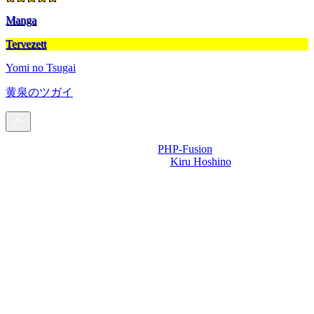
Manga
Tervezett
Yomi no Tsugai
黄泉のツガイ
Powered by
PHP-Fusion
Design-t készítette:
Kiru Hoshino