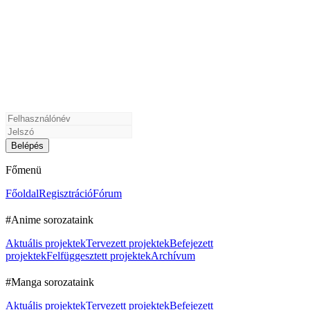
Főmenü
Főoldal
Regisztráció
Fórum
#Anime sorozataink
Aktuális projektek
Tervezett projektek
Befejezett
projektek
Felfüggesztett projektek
Archívum
#Manga sorozataink
Aktuális projektek
Tervezett projektek
Befejezett