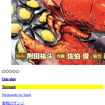
One-shot
Tervezett
Shokugeki no Sanji
食戟のサンジ