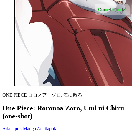
Comet Lucifer
ONE PIECE ロロノア・ゾロ, 海に散る
One Piece: Roronoa Zoro, Umi ni Chiru
(one-shot)
Adatlapok
Manga Adatlapok