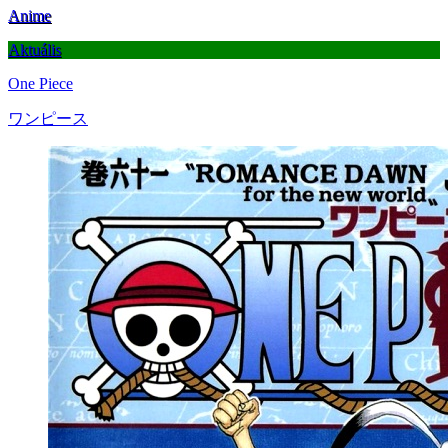
Anime
Aktuális
One Piece
ワンピース