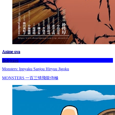
Anime ova
Befejezett
Monsters: Ippyaku Sanjou Hiryuu Jigoku
MONSTERS 一百三情飛龍侍極