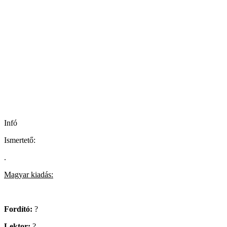
Infó
Ismertető:
.
Magyar kiadás:
Fordító:
?
Lektor:
?