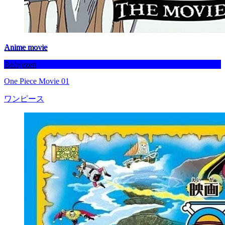
Anime movie
Befejezett
One Piece Movie 01
ワンピース