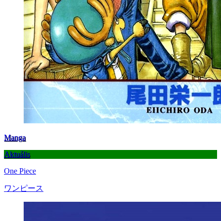
Manga
Aktuális
One Piece
ワンピース