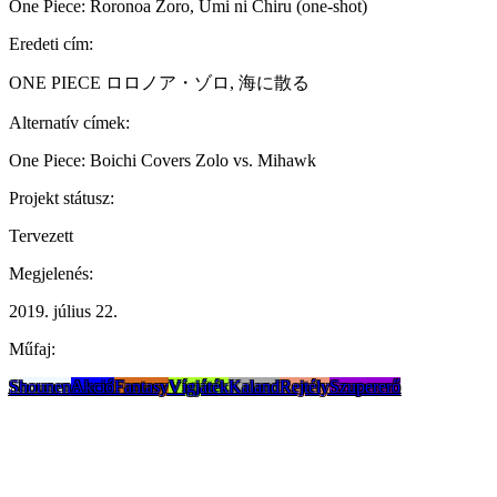
One Piece: Roronoa Zoro, Umi ni Chiru (one-shot)
Eredeti cím:
ONE PIECE ロロノア・ゾロ, 海に散る
Alternatív címek:
One Piece: Boichi Covers Zolo vs. Mihawk
Projekt státusz:
Tervezett
Megjelenés:
2019. július 22.
Műfaj:
Shounen
Akció
Fantasy
Vígjáték
Kaland
Rejtély
Szupererő