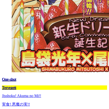
One-shot
Tervezett
Jisshoku! Akuma no Mi!!
実食! 悪魔の実!!