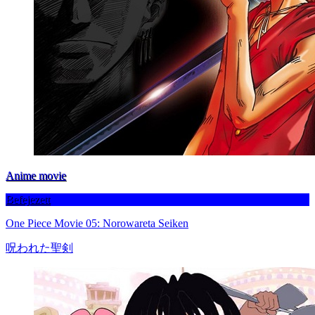
Anime movie
Befejezett
One Piece Movie 05: Norowareta Seiken
呪われた聖剣