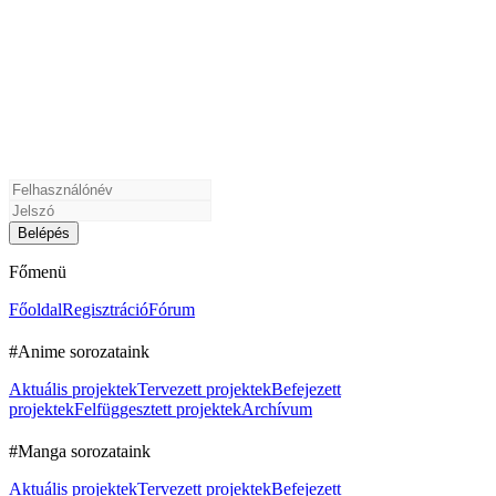
Főmenü
Főoldal
Regisztráció
Fórum
#Anime sorozataink
Aktuális projektek
Tervezett projektek
Befejezett
projektek
Felfüggesztett projektek
Archívum
#Manga sorozataink
Aktuális projektek
Tervezett projektek
Befejezett