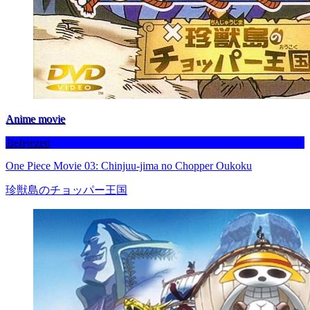
Anime movie
Befejezett
One Piece Movie 03: Chinjuu-jima no Chopper Oukoku
珍獣島のチョッパー王国