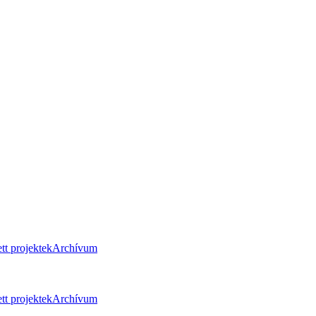
tt projektek
Archívum
tt projektek
Archívum