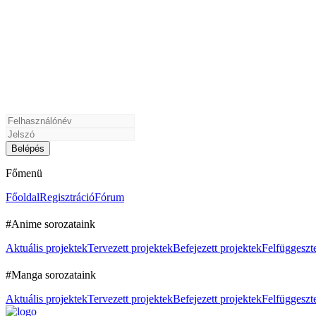
Főmenü
Főoldal
Regisztráció
Fórum
#Anime sorozataink
Aktuális projektek
Tervezett projektek
Befejezett projektek
Felfüggeszte
#Manga sorozataink
Aktuális projektek
Tervezett projektek
Befejezett projektek
Felfüggeszte