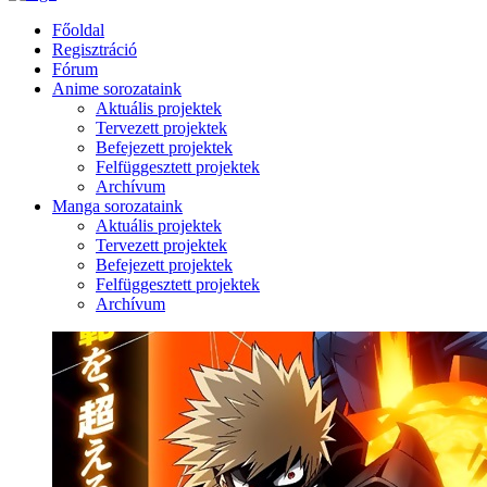
Főoldal
Regisztráció
Fórum
Anime sorozataink
Aktuális projektek
Tervezett projektek
Befejezett projektek
Felfüggesztett projektek
Archívum
Manga sorozataink
Aktuális projektek
Tervezett projektek
Befejezett projektek
Felfüggesztett projektek
Archívum