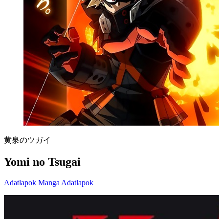
黄泉のツガイ
Yomi no Tsugai
Adatlapok
Manga Adatlapok