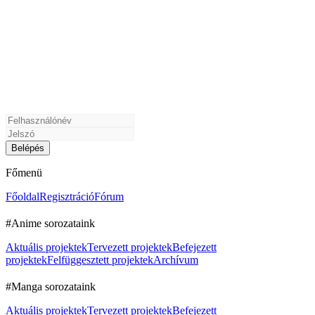
Főmenü
Főoldal
Regisztráció
Fórum
#Anime sorozataink
Aktuális projektek
Tervezett projektek
Befejezett
projektek
Felfüggesztett projektek
Archívum
#Manga sorozataink
Aktuális projektek
Tervezett projektek
Befejezett