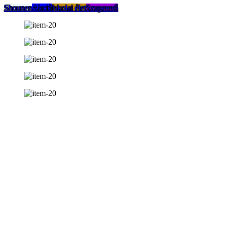
Shounen
Akció
Iskolai élet
Szupererő