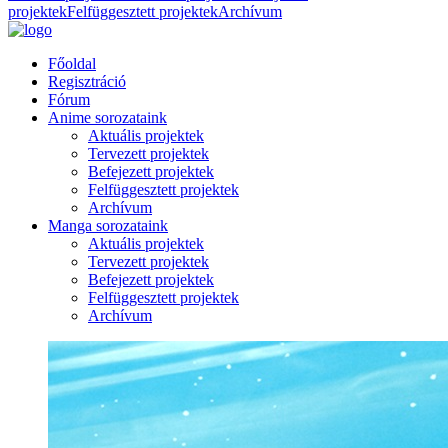
projektek
Felfüggesztett projektek
Archívum
Főoldal
Regisztráció
Fórum
Anime sorozataink
Aktuális projektek
Tervezett projektek
Befejezett projektek
Felfüggesztett projektek
Archívum
Manga sorozataink
Aktuális projektek
Tervezett projektek
Befejezett projektek
Felfüggesztett projektek
Archívum