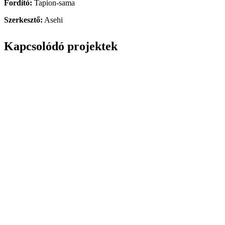
Fordító:
Tapion-sama
Szerkesztő:
Asehi
Kapcsolódó projektek