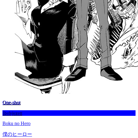
One-shot
Befejezett
Boku no Hero
僕のヒーロー