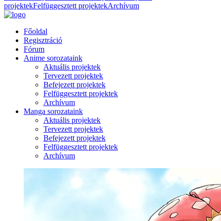
projektek
Felfüggesztett projektek
Archívum
Főoldal
Regisztráció
Fórum
Anime sorozataink
Aktuális projektek
Tervezett projektek
Befejezett projektek
Felfüggesztett projektek
Archívum
Manga sorozataink
Aktuális projektek
Tervezett projektek
Befejezett projektek
Felfüggesztett projektek
Archívum