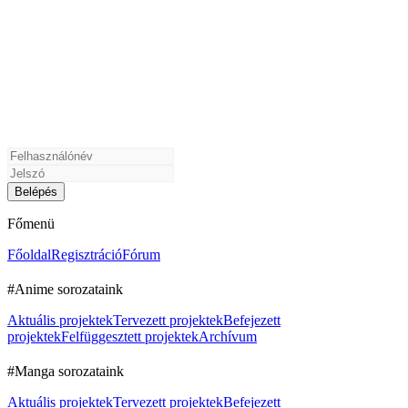
Főmenü
Főoldal
Regisztráció
Fórum
#Anime sorozataink
Aktuális projektek
Tervezett projektek
Befejezett
projektek
Felfüggesztett projektek
Archívum
#Manga sorozataink
Aktuális projektek
Tervezett projektek
Befejezett