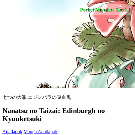
Pocket Monsters Special
七つの大罪 エジンバラの吸血鬼
Nanatsu no Taizai: Edinburgh no
Kyuuketsuki
Adatlapok
Manga Adatlapok