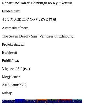
Nanatsu no Taizai: Edinburgh no Kyuuketsuki
Eredeti cím:
七つの大罪 エジンバラの吸血鬼
Alternatív címek:
The Seven Deadly Sins: Vampires of Edinburgh
Projekt státusz:
Befejezett
Publikálva:
3 fejezet / 3 fejezet
Megjelenés:
2015. január 28.
Műfaj:
Shounen
Akció
Kaland
Fantasy
Mágia
Démonok
Dráma