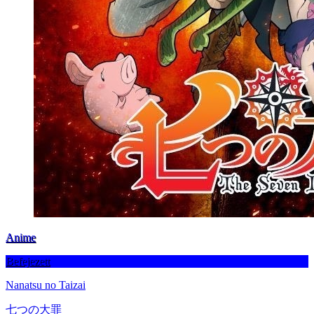
Anime
Befejezett
Nanatsu no Taizai
七つの大罪