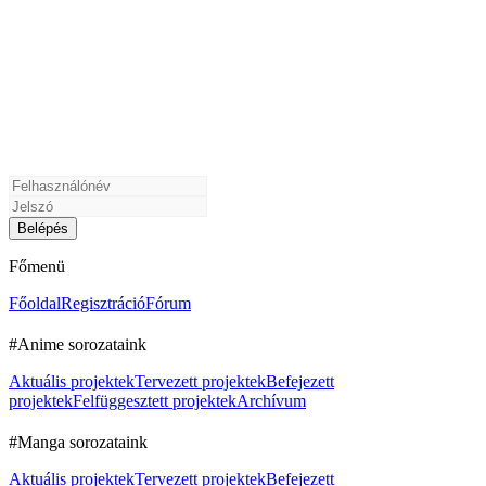
Főmenü
Főoldal
Regisztráció
Fórum
#Anime sorozataink
Aktuális projektek
Tervezett projektek
Befejezett
projektek
Felfüggesztett projektek
Archívum
#Manga sorozataink
Aktuális projektek
Tervezett projektek
Befejezett