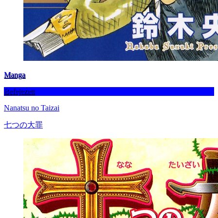
Manga
Befejezett
Nanatsu no Taizai
七つの大罪