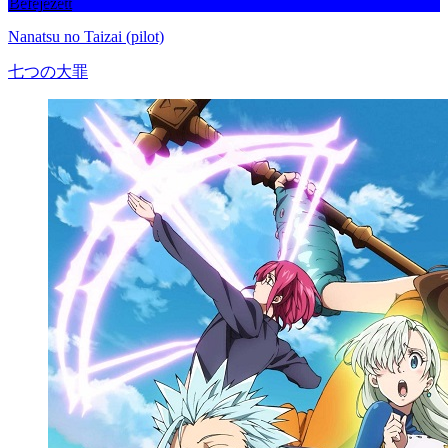
Befejezett
Nanatsu no Taizai (pilot)
七つの大罪