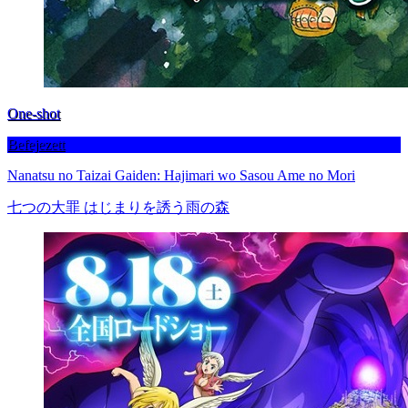
One-shot
Befejezett
Nanatsu no Taizai Gaiden: Hajimari wo Sasou Ame no Mori
七つの大罪 はじまりを誘う雨の森