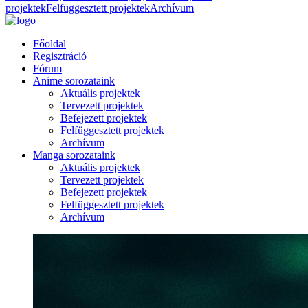
projektek
Felfüggesztett projektek
Archívum
Főoldal
Regisztráció
Fórum
Anime sorozataink
Aktuális projektek
Tervezett projektek
Befejezett projektek
Felfüggesztett projektek
Archívum
Manga sorozataink
Aktuális projektek
Tervezett projektek
Befejezett projektek
Felfüggesztett projektek
Archívum