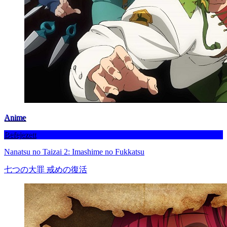
Anime
Befejezett
Nanatsu no Taizai 2: Imashime no Fukkatsu
七つの大罪 戒めの復活