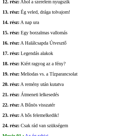
12. rész:
Ahol a szerelem nyugszik
13. rész:
Ég veled, drága tolvajom!
14. rész:
A nap ura
15. rész:
Egy borzalmas vallomás
16. rész:
A Halálcsapda Útvesztő
17. rész:
Legendás alakok
18. rész:
Kiért ragyog az a fény?
19. rész:
Meliodas vs. a Tízparancsolat
20. rész:
A remény után kutatva
21. rész:
Átmeneti lelkesedés
22. rész:
A Bűnös visszatér
23. rész:
A hős felemelkedik!
24. rész:
Csak rád van szükségem
Movie 01.:
Az ég rabjai