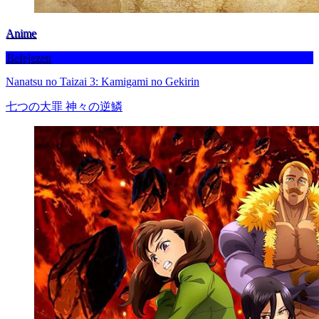
Anime
Befejezett
Nanatsu no Taizai 3: Kamigami no Gekirin
七つの大罪 神々の逆鱗