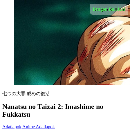
Dragon Ball Kai
七つの大罪 戒めの復活
Nanatsu no Taizai 2: Imashime no
Fukkatsu
Adatlapok
Anime Adatlapok