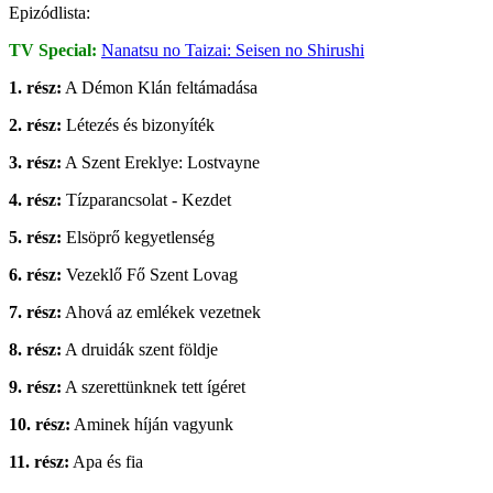
Epizódlista:
TV Special:
Nanatsu no Taizai: Seisen no Shirushi
1. rész:
A Démon Klán feltámadása
2. rész:
Létezés és bizonyíték
3. rész:
A Szent Ereklye: Lostvayne
4. rész:
Tízparancsolat - Kezdet
5. rész:
Elsöprő kegyetlenség
6. rész:
Vezeklő Fő Szent Lovag
7. rész:
Ahová az emlékek vezetnek
8. rész:
A druidák szent földje
9. rész:
A szerettünknek tett ígéret
10. rész:
Aminek híján vagyunk
11. rész:
Apa és fia