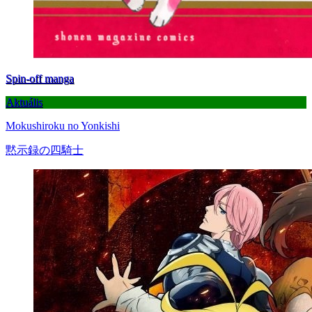
Spin-off manga
Aktuális
Mokushiroku no Yonkishi
黙示録の四騎士