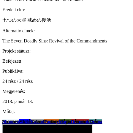
Eredeti cím:
七つの大罪 戒めの復活
Alternatív címek:
The Seven Deadly Sins: Revival of the Commandments
Projekt státusz:
Befejezett
Publikálva:
24 rész / 24 rész
Megjelenés:
2018. január 13.
Műfaj:
Shounen
Akció
Kaland
Fantasy
Mágia
Démonok
Dráma