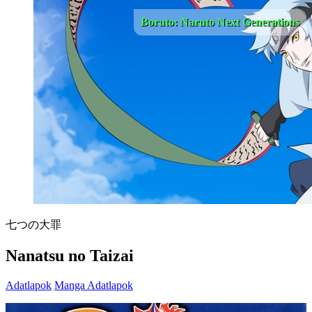
Boruto: Naruto Next Generations
七つの大罪
Nanatsu no Taizai
Adatlapok
Manga Adatlapok