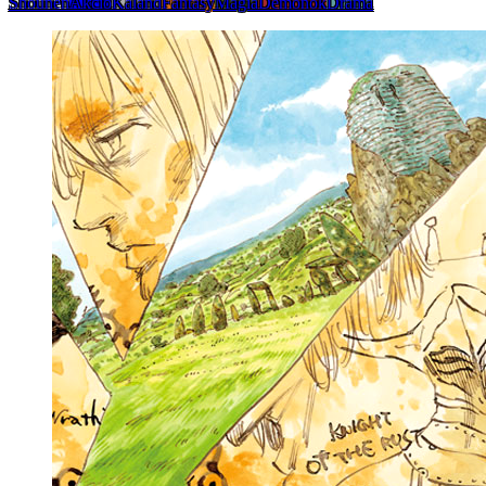
Shounen
Akció
Kaland
Fantasy
Mágia
Démonok
Dráma