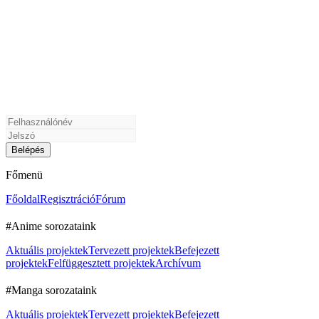
Főmenü
Főoldal
Regisztráció
Fórum
#Anime sorozataink
Aktuális projektek
Tervezett projektek
Befejezett
projektek
Felfüggesztett projektek
Archívum
#Manga sorozataink
Aktuális projektek
Tervezett projektek
Befejezett