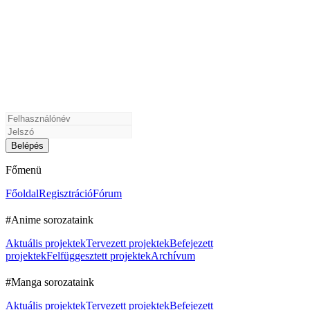
Főmenü
Főoldal
Regisztráció
Fórum
#Anime sorozataink
Aktuális projektek
Tervezett projektek
Befejezett
projektek
Felfüggesztett projektek
Archívum
#Manga sorozataink
Aktuális projektek
Tervezett projektek
Befejezett