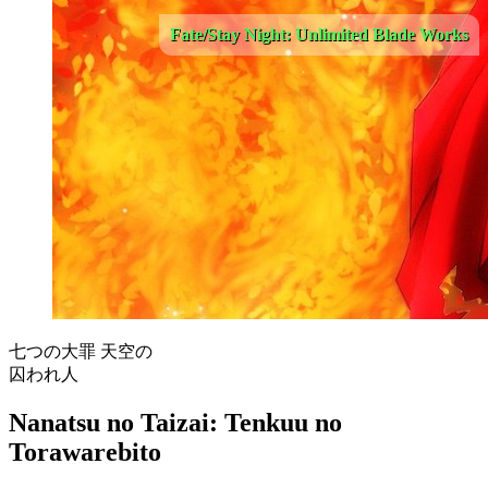
Fate/Stay Night: Unlimited Blade Works
七つの大罪 天空の
囚われ人
Nanatsu no Taizai: Tenkuu no
Torawarebito