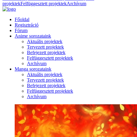
projektek
Felfüggesztett projektek
Archívum
Főoldal
Regisztráció
Fórum
Anime sorozataink
Aktuális projektek
Tervezett projektek
Befejezett projektek
Felfüggesztett projektek
Archívum
Manga sorozataink
Aktuális projektek
Tervezett projektek
Befejezett projektek
Felfüggesztett projektek
Archívum