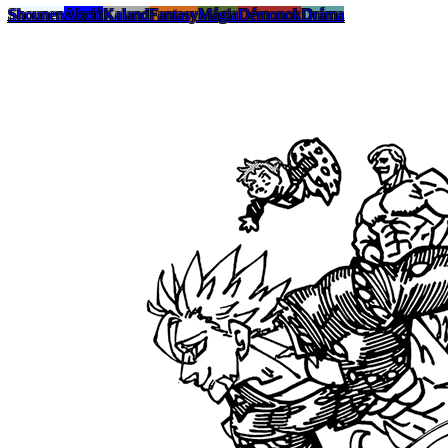
Shounen
Akció
Kaland
Fantasy
Mágia
Démonok
Dráma