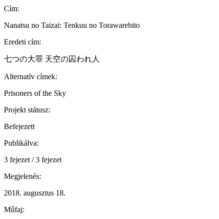
Cím:
Nanatsu no Taizai: Tenkuu no Torawarebito
Eredeti cím:
七つの大罪 天空の囚われ人
Alternatív címek:
Prisoners of the Sky
Projekt státusz:
Befejezett
Publikálva:
3 fejezet / 3 fejezet
Megjelenés:
2018. augusztus 18.
Műfaj: