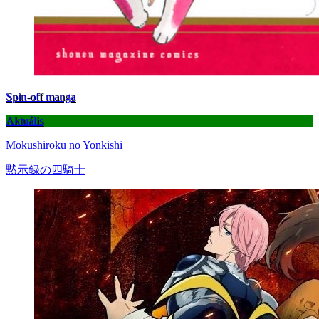
Spin-off manga
Aktuális
Mokushiroku no Yonkishi
黙示録の四騎士