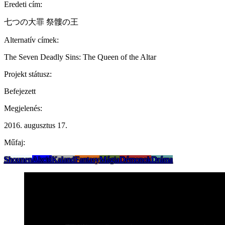
Eredeti cím:
七つの大罪 祭髏の王
Alternatív címek:
The Seven Deadly Sins: The Queen of the Altar
Projekt státusz:
Befejezett
Megjelenés:
2016. augusztus 17.
Műfaj:
Shounen
Akció
Kaland
Fantasy
Mágia
Démonok
Dráma