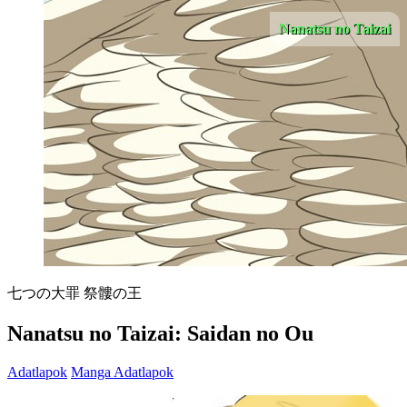
Nanatsu no Taizai
七つの大罪 祭髏の王
Nanatsu no Taizai: Saidan no Ou
Adatlapok
Manga Adatlapok