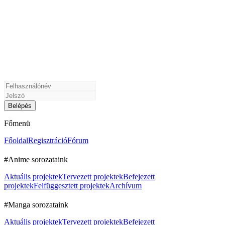
Főmenü
Főoldal
Regisztráció
Fórum
#Anime sorozataink
Aktuális projektek
Tervezett projektek
Befejezett
projektek
Felfüggesztett projektek
Archívum
#Manga sorozataink
Aktuális projektek
Tervezett projektek
Befejezett