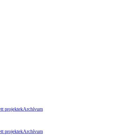
tt projektek
Archívum
tt projektek
Archívum