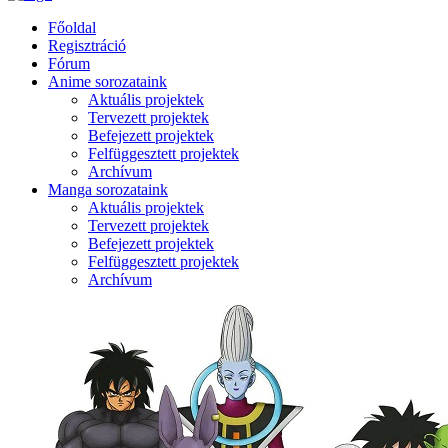
Főoldal
Regisztráció
Fórum
Anime sorozataink
Aktuális projektek
Tervezett projektek
Befejezett projektek
Felfüggesztett projektek
Archívum
Manga sorozataink
Aktuális projektek
Tervezett projektek
Befejezett projektek
Felfüggesztett projektek
Archívum