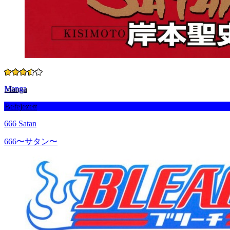
Manga
Befejezett
666 Satan
666〜サタン〜