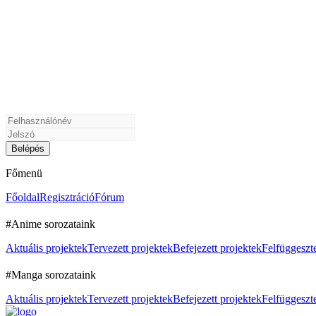
Főmenü
Főoldal
Regisztráció
Fórum
#Anime sorozataink
Aktuális projektek
Tervezett projektek
Befejezett projektek
Felfüggeszte
#Manga sorozataink
Aktuális projektek
Tervezett projektek
Befejezett projektek
Felfüggeszte