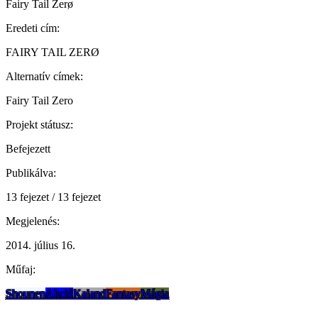
Fairy Tail Zerø
Eredeti cím:
FAIRY TAIL ZERØ
Alternatív címek:
Fairy Tail Zero
Projekt státusz:
Befejezett
Publikálva:
13 fejezet / 13 fejezet
Megjelenés:
2014. július 16.
Műfaj:
Shounen
Akció
Kaland
Fantasy
Mágia