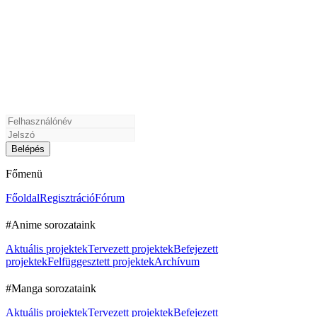
Főmenü
Főoldal
Regisztráció
Fórum
#Anime sorozataink
Aktuális projektek
Tervezett projektek
Befejezett
projektek
Felfüggesztett projektek
Archívum
#Manga sorozataink
Aktuális projektek
Tervezett projektek
Befejezett