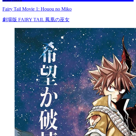
Fairy Tail Movie 1: Houou no Miko
劇場版 FAIRY TAIL 鳳凰の巫女