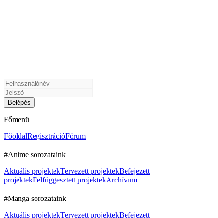
Főmenü
Főoldal
Regisztráció
Fórum
#Anime sorozataink
Aktuális projektek
Tervezett projektek
Befejezett
projektek
Felfüggesztett projektek
Archívum
#Manga sorozataink
Aktuális projektek
Tervezett projektek
Befejezett