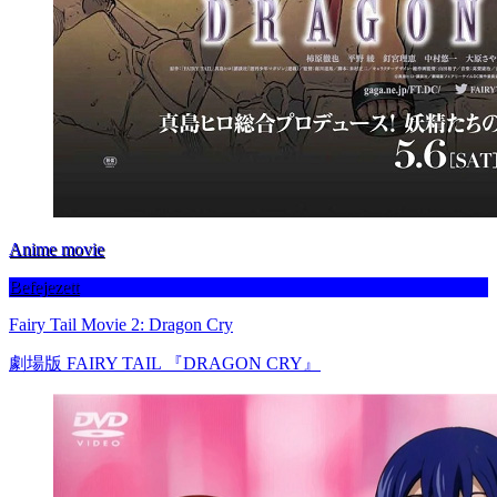
Anime movie
Befejezett
Fairy Tail Movie 2: Dragon Cry
劇場版 FAIRY TAIL 『DRAGON CRY』