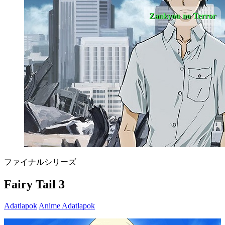
Zankyou no Terror
ファイナルシリーズ
Fairy Tail 3
Adatlapok
Anime Adatlapok