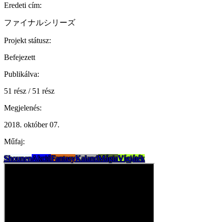
Eredeti cím:
ファイナルシリーズ
Projekt státusz:
Befejezett
Publikálva:
51 rész / 51 rész
Megjelenés:
2018. október 07.
Műfaj:
Shounen
Akció
Fantasy
Kaland
Mágia
Vígjáték