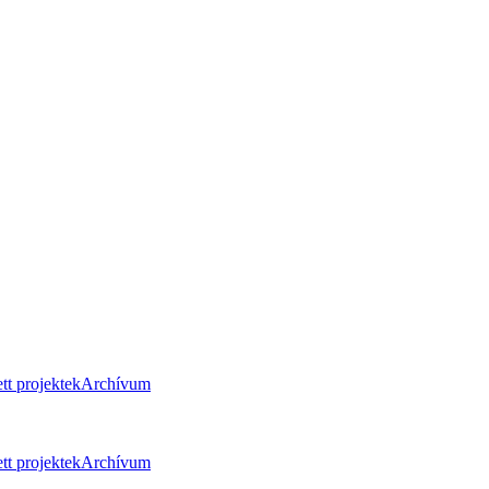
tt projektek
Archívum
tt projektek
Archívum