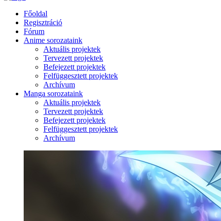
Főoldal
Regisztráció
Fórum
Anime sorozataink
Aktuális projektek
Tervezett projektek
Befejezett projektek
Felfüggesztett projektek
Archívum
Manga sorozataink
Aktuális projektek
Tervezett projektek
Befejezett projektek
Felfüggesztett projektek
Archívum