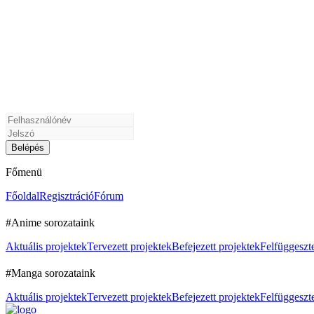
Főmenü
Főoldal
Regisztráció
Fórum
#Anime sorozataink
Aktuális projektek
Tervezett projektek
Befejezett projektek
Felfüggeszte
#Manga sorozataink
Aktuális projektek
Tervezett projektek
Befejezett projektek
Felfüggeszte