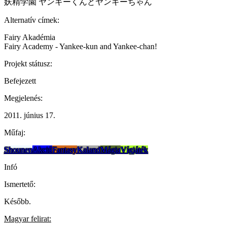
妖精学園 ヤンキーくんとヤンキーちゃん
Alternatív címek:
Fairy Akadémia
Fairy Academy - Yankee-kun and Yankee-chan!
Projekt státusz:
Befejezett
Megjelenés:
2011. június 17.
Műfaj:
Shounen
Akció
Fantasy
Kaland
Mágia
Vígjáték
Infó
Ismertető:
Később.
Magyar felirat: