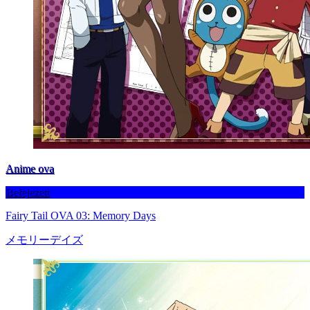
Anime ova
Befejezett
Fairy Tail OVA 03: Memory Days
メモリーデイズ