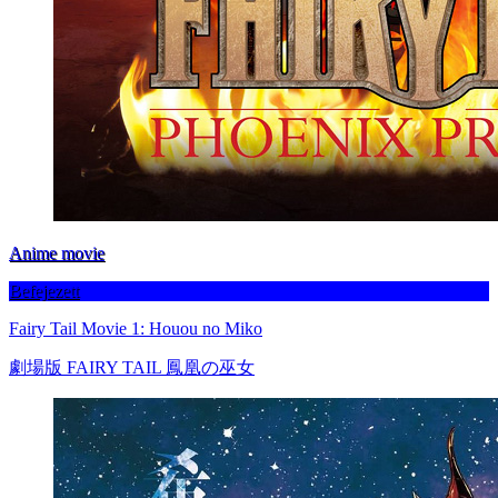
Anime movie
Befejezett
Fairy Tail Movie 1: Houou no Miko
劇場版 FAIRY TAIL 鳳凰の巫女