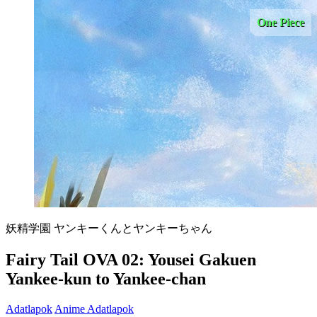
One Piece
妖精学園 ヤンキーくんとヤンキーちゃん
Fairy Tail OVA 02: Yousei Gakuen
Yankee-kun to Yankee-chan
Adatlapok
Anime Adatlapok