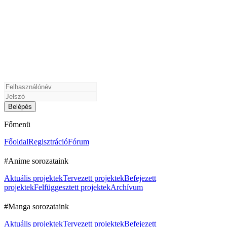
Főmenü
Főoldal
Regisztráció
Fórum
#Anime sorozataink
Aktuális projektek
Tervezett projektek
Befejezett
projektek
Felfüggesztett projektek
Archívum
#Manga sorozataink
Aktuális projektek
Tervezett projektek
Befejezett