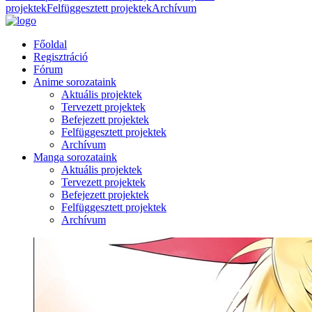
projektek
Felfüggesztett projektek
Archívum
Főoldal
Regisztráció
Fórum
Anime sorozataink
Aktuális projektek
Tervezett projektek
Befejezett projektek
Felfüggesztett projektek
Archívum
Manga sorozataink
Aktuális projektek
Tervezett projektek
Befejezett projektek
Felfüggesztett projektek
Archívum