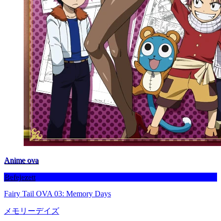
Anime ova
Befejezett
Fairy Tail OVA 03: Memory Days
メモリーデイズ