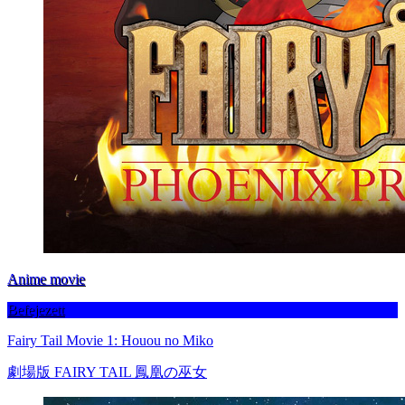
Anime movie
Befejezett
Fairy Tail Movie 1: Houou no Miko
劇場版 FAIRY TAIL 鳳凰の巫女