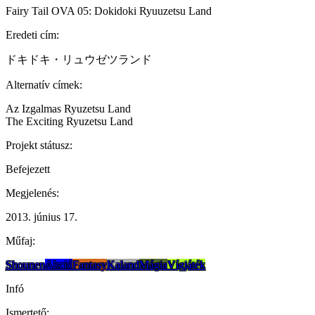
Fairy Tail OVA 05: Dokidoki Ryuuzetsu Land
Eredeti cím:
ドキドキ・リュウゼツランド
Alternatív címek:
Az Izgalmas Ryuzetsu Land
The Exciting Ryuzetsu Land
Projekt státusz:
Befejezett
Megjelenés:
2013. június 17.
Műfaj:
Shounen
Akció
Fantasy
Kaland
Mágia
Vígjáték
Infó
Ismertető: