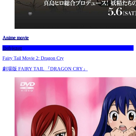
Anime movie
Befejezett
Fairy Tail Movie 2: Dragon Cry
劇場版 FAIRY TAIL 『DRAGON CRY』