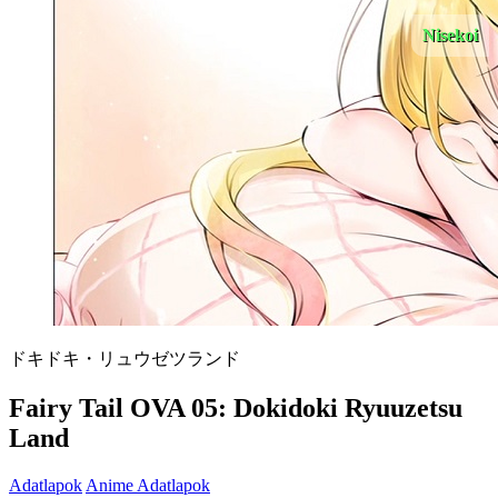
Nisekoi
ドキドキ・リュウゼツランド
Fairy Tail OVA 05: Dokidoki Ryuuzetsu
Land
Adatlapok
Anime Adatlapok