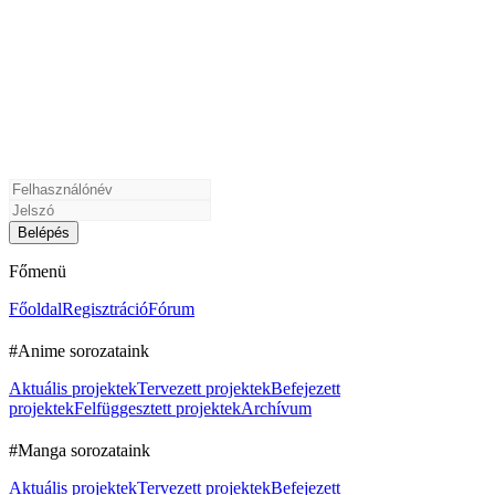
Főmenü
Főoldal
Regisztráció
Fórum
#Anime sorozataink
Aktuális projektek
Tervezett projektek
Befejezett
projektek
Felfüggesztett projektek
Archívum
#Manga sorozataink
Aktuális projektek
Tervezett projektek
Befejezett