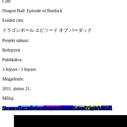
Cím:
Dragon Ball: Episode of Bardock
Eredeti cím:
ドラゴンボール エピソード オブ バーダック
Projekt státusz:
Befejezett
Publikálva:
3 fejezet / 3 fejezet
Megjelenés:
2011. június 21.
Műfaj:
Shounen
Harcművészet
Szupererő
Akció
Kaland
Vígjáték
Sci-Fi