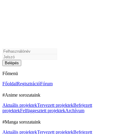
Főmenü
Főoldal
Regisztráció
Fórum
#Anime sorozataink
Aktuális projektek
Tervezett projektek
Befejezett
projektek
Felfüggesztett projektek
Archívum
#Manga sorozataink
Aktuális projektek
Tervezett projektek
Befejezett