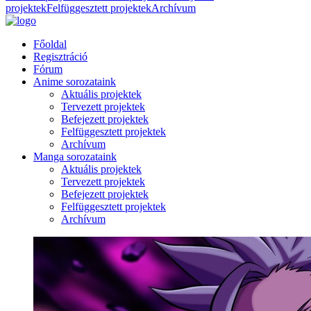
projektek
Felfüggesztett projektek
Archívum
Főoldal
Regisztráció
Fórum
Anime sorozataink
Aktuális projektek
Tervezett projektek
Befejezett projektek
Felfüggesztett projektek
Archívum
Manga sorozataink
Aktuális projektek
Tervezett projektek
Befejezett projektek
Felfüggesztett projektek
Archívum