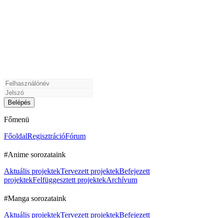
Főmenü
Főoldal
Regisztráció
Fórum
#Anime sorozataink
Aktuális projektek
Tervezett projektek
Befejezett
projektek
Felfüggesztett projektek
Archívum
#Manga sorozataink
Aktuális projektek
Tervezett projektek
Befejezett