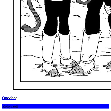
One-shot
Befejezett