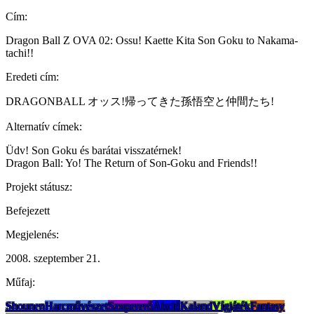
Cím:
Dragon Ball Z OVA 02: Ossu! Kaette Kita Son Goku to Nakama-
tachi!!
Eredeti cím:
DRAGONBALL オッス!帰ってきた孫悟空と仲間たち!
Alternatív címek:
Üdv! Son Goku és barátai visszatérnek!
Dragon Ball: Yo! The Return of Son-Goku and Friends!!
Projekt státusz:
Befejezett
Megjelenés:
2008. szeptember 21.
Műfaj:
Shounen
Harcművészet
Szupererő
Akció
Kaland
Vígjáték
Fantasy