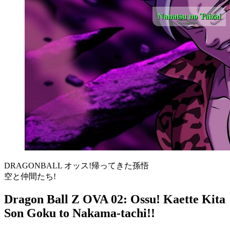
Nanatsu no Taizai
DRAGONBALL オッス!帰ってきた孫悟
空と仲間たち!
Dragon Ball Z OVA 02: Ossu! Kaette Kita
Son Goku to Nakama-tachi!!