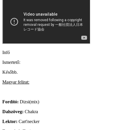
Infó
Ismertető:
Később.
Magyar felirat:
Fordító:
Dizsi(mix)
Dalszöveg:
Chakra
Lektor:
Cart'necker