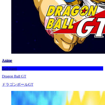
Anime
Befejezett
Dragon Ball GT
ドラゴンボールGT