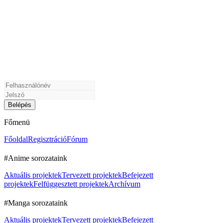
Főmenü
Főoldal
Regisztráció
Fórum
#Anime sorozataink
Aktuális projektek
Tervezett projektek
Befejezett
projektek
Felfüggesztett projektek
Archívum
#Manga sorozataink
Aktuális projektek
Tervezett projektek
Befejezett