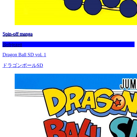
Spin-off manga
Befejezett
Dragon Ball SD vol. 1
ドラゴンボールSD