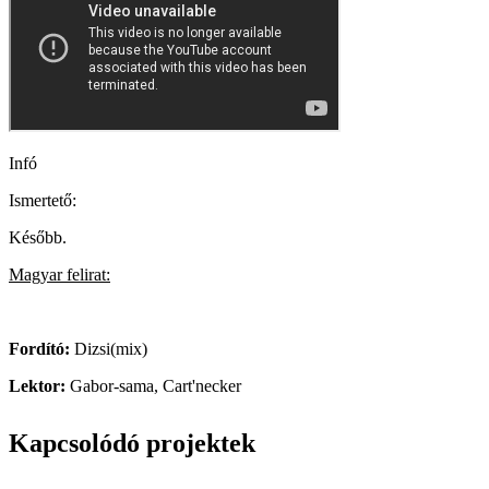
Infó
Ismertető:
Később.
Magyar felirat:
Fordító:
Dizsi(mix)
Lektor:
Gabor-sama, Cart'necker
Kapcsolódó projektek