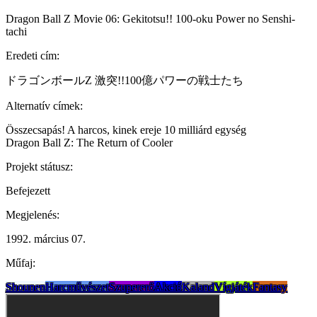
Dragon Ball Z Movie 06: Gekitotsu!! 100-oku Power no Senshi-
tachi
Eredeti cím:
ドラゴンボールZ 激突!!100億パワーの戦士たち
Alternatív címek:
Összecsapás! A harcos, kinek ereje 10 milliárd egység
Dragon Ball Z: The Return of Cooler
Projekt státusz:
Befejezett
Megjelenés:
1992. március 07.
Műfaj:
Shounen
Harcművészet
Szupererő
Akció
Kaland
Vígjáték
Fantasy