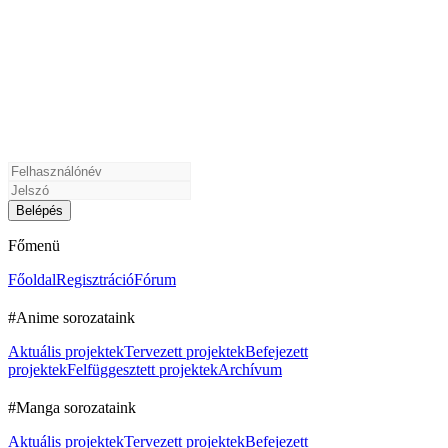
Főmenü
Főoldal
Regisztráció
Fórum
#Anime sorozataink
Aktuális projektek
Tervezett projektek
Befejezett
projektek
Felfüggesztett projektek
Archívum
#Manga sorozataink
Aktuális projektek
Tervezett projektek
Befejezett