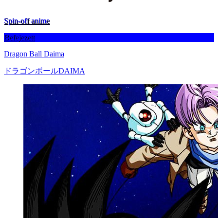
Spin-off anime
Befejezett
Dragon Ball Daima
ドラゴンボールDAIMA