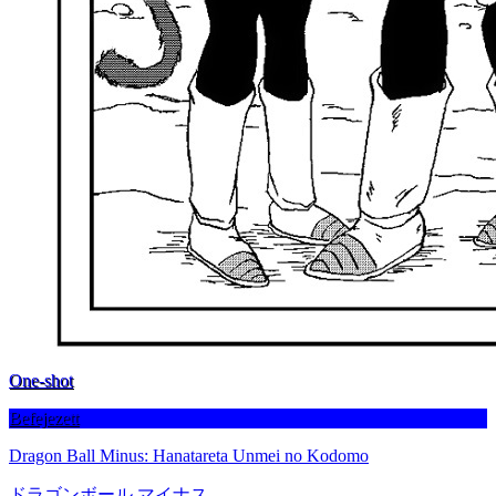
One-shot
Befejezett
Dragon Ball Minus: Hanatareta Unmei no Kodomo
ドラゴンボール マイナス