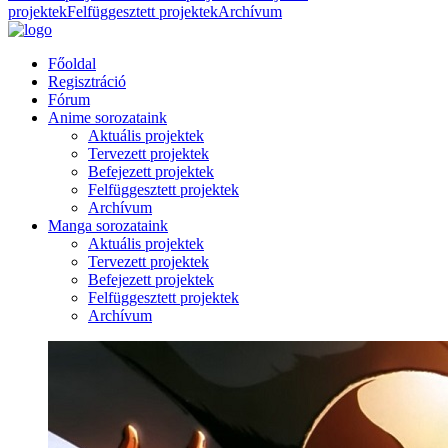
projektek
Felfüggesztett projektek
Archívum
Főoldal
Regisztráció
Fórum
Anime sorozataink
Aktuális projektek
Tervezett projektek
Befejezett projektek
Felfüggesztett projektek
Archívum
Manga sorozataink
Aktuális projektek
Tervezett projektek
Befejezett projektek
Felfüggesztett projektek
Archívum