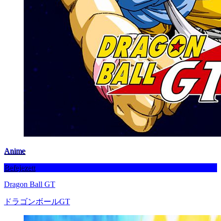
Anime
Befejezett
Dragon Ball GT
ドラゴンボールGT