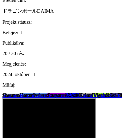
Eredeti cím:
ドラゴンボールDAIMA
Projekt státusz:
Befejezett
Publikálva:
20 / 20 rész
Megjelenés:
2024. október 11.
Műfaj:
Shounen
Harcművészet
Szupererő
Akció
Kaland
Vígjáték
Sci-Fi