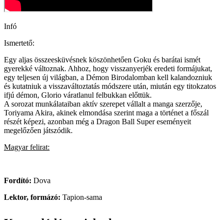
Infó
Ismertető:
Egy aljas összeesküvésnek köszönhetően Goku és barátai ismét
gyerekké változnak. Ahhoz, hogy visszanyerjék eredeti formájukat,
egy teljesen új világban, a Démon Birodalomban kell kalandozniuk
és kutatniuk a visszaváltoztatás módszere után, miután egy titokzatos
ifjú démon, Glorio váratlanul felbukkan előttük.
A sorozat munkálataiban aktív szerepet vállalt a manga szerzője,
Toriyama Akira, akinek elmondása szerint maga a történet a főszál
részét képezi, azonban még a Dragon Ball Super eseményeit
megelőzően játszódik.
Magyar felirat:
Fordító:
Dova
Lektor, formázó:
Tapion-sama