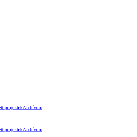
tt projektek
Archívum
tt projektek
Archívum