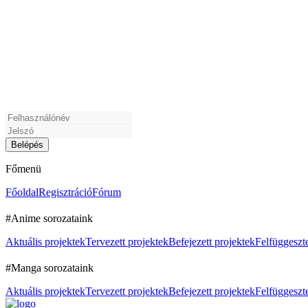
Főmenü
Főoldal
Regisztráció
Fórum
#Anime sorozataink
Aktuális projektek
Tervezett projektek
Befejezett projektek
Felfüggeszte
#Manga sorozataink
Aktuális projektek
Tervezett projektek
Befejezett projektek
Felfüggeszte