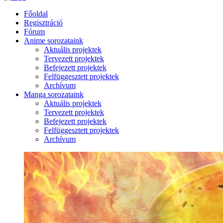
Főoldal
Regisztráció
Fórum
Anime sorozataink
Aktuális projektek
Tervezett projektek
Befejezett projektek
Felfüggesztett projektek
Archívum
Manga sorozataink
Aktuális projektek
Tervezett projektek
Befejezett projektek
Felfüggesztett projektek
Archívum