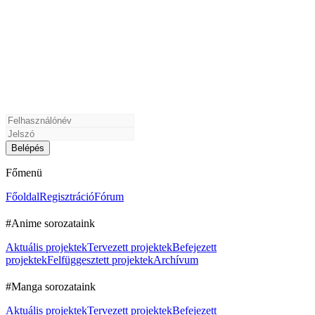
Főmenü
Főoldal
Regisztráció
Fórum
#Anime sorozataink
Aktuális projektek
Tervezett projektek
Befejezett
projektek
Felfüggesztett projektek
Archívum
#Manga sorozataink
Aktuális projektek
Tervezett projektek
Befejezett