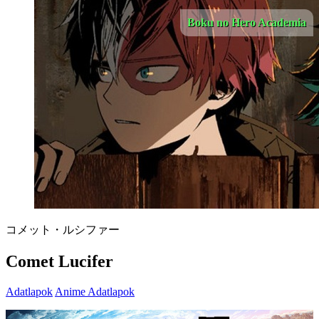
Boku no Hero Academia
コメット・ルシファー
Comet Lucifer
Adatlapok
Anime Adatlapok