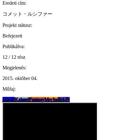
Eredeti cím:
コメット・ルシファー
Projekt státusz:
Befejezett
Publikálva:
12 / 12 rész
Megjelenés:
2015. október 04.
Műfaj:
Akció
Kaland
Fantasy
Mecha
Sci-Fi