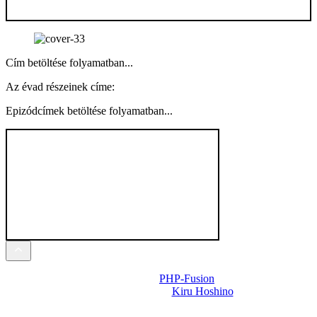
Cím betöltése folyamatban...
Az évad részeinek címe:
Epizódcímek betöltése folyamatban...
Powered by
PHP-Fusion
Design-t készítette:
Kiru Hoshino