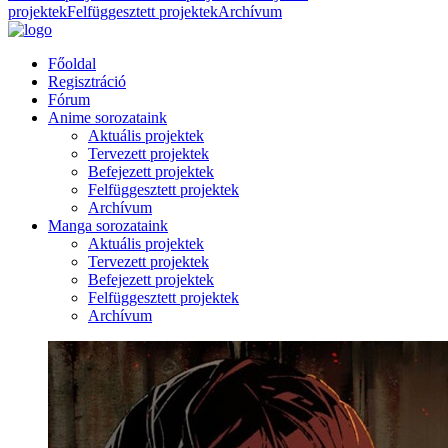
projektek
Felfüggesztett projektek
Archívum
Főoldal
Regisztráció
Fórum
Anime sorozataink
Aktuális projektek
Tervezett projektek
Befejezett projektek
Felfüggesztett projektek
Archívum
Manga sorozataink
Aktuális projektek
Tervezett projektek
Befejezett projektek
Felfüggesztett projektek
Archívum