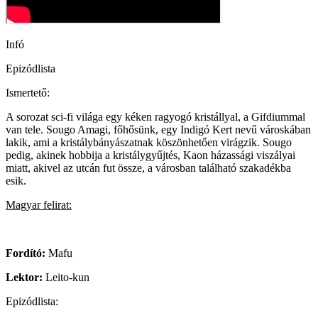
Infó
Epizódlista
Ismertető:
A sorozat sci-fi világa egy kéken ragyogó kristállyal, a Gifdiummal
van tele. Sougo Amagi, főhősünk, egy Indigó Kert nevű városkában
lakik, ami a kristálybányászatnak köszönhetően virágzik. Sougo
pedig, akinek hobbija a kristálygyűjtés, Kaon házassági viszályai
miatt, akivel az utcán fut össze, a városban található szakadékba
esik.
Magyar felirat:
Fordító:
Mafu
Lektor:
Leito-kun
Epizódlista: