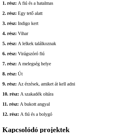
1. rész:
A fiú és a hatalmas
2. rész:
Egy tető alatt
3. rész:
Indigo kert
4. rész:
Vihar
5. rész:
A lelkek találkoznak
6. rész:
Virágszóró fiú
7. rész:
A melegség helye
8. rész:
Út
9. rész:
Az érzések, amiket át kell adni
10. rész:
A szakadék oltára
11. rész:
A bukott angyal
12. rész:
A fiú és a bolygó
Kapcsolódó projektek