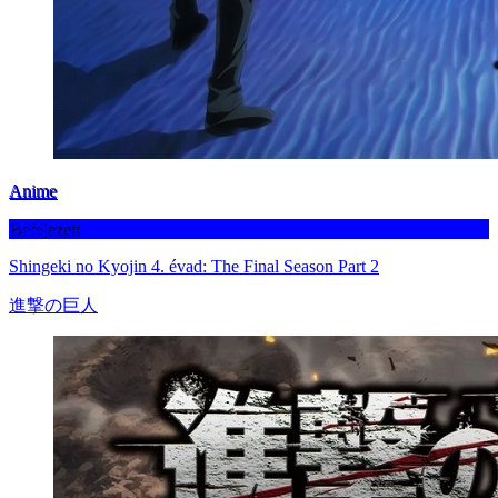
Anime
Befejezett
Shingeki no Kyojin 4. évad: The Final Season Part 2
進撃の巨人