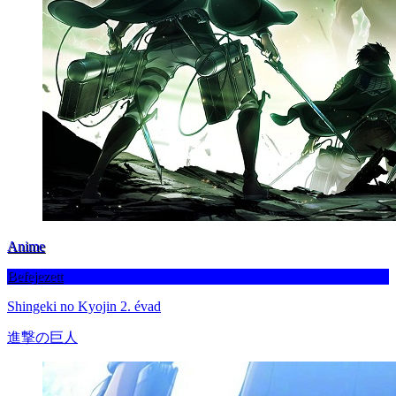
Anime
Befejezett
Shingeki no Kyojin 2. évad
進撃の巨人