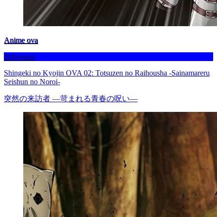
Anime ova
Befejezett
Shingeki no Kyojin OVA 02: Totsuzen no Raihousha -Sainamareru
Seishun no Noroi-
突然の来訪者 ―苛まれる青春の呪い―