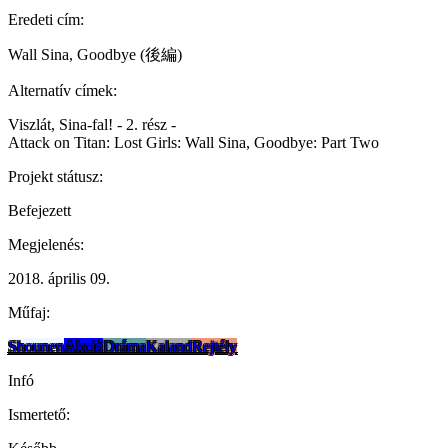
Eredeti cím:
Wall Sina, Goodbye (後編)
Alternatív címek:
Viszlát, Sina-fal! - 2. rész -
Attack on Titan: Lost Girls: Wall Sina, Goodbye: Part Two
Projekt státusz:
Befejezett
Megjelenés:
2018. április 09.
Műfaj:
Shounen
Akció
Dráma
Kaland
Rejtély
Infó
Ismertető: