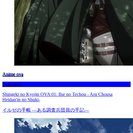
Anime ova
Befejezett
Shingeki no Kyojin OVA 01: Ilse no Techou - Aru Chousa
Heidan'in no Shuki-
イルゼの手帳 ―ある調査兵団員の手記―