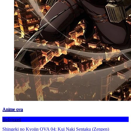
Anime ova
Befejezett
Shingeki no Kyojin OVA 04: Kui Naki Sentaku (Zenpen)