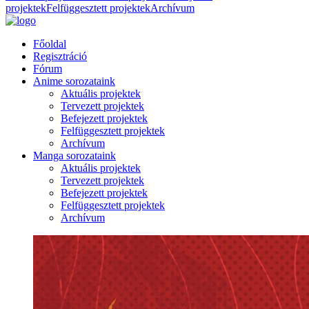
projektek
Felfüggesztett projektek
Archívum
Főoldal
Regisztráció
Fórum
Anime sorozataink
Aktuális projektek
Tervezett projektek
Befejezett projektek
Felfüggesztett projektek
Archívum
Manga sorozataink
Aktuális projektek
Tervezett projektek
Befejezett projektek
Felfüggesztett projektek
Archívum