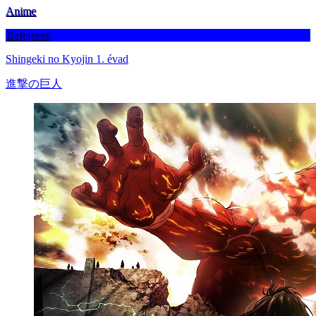
Anime
Befejezett
Shingeki no Kyojin 1. évad
進撃の巨人