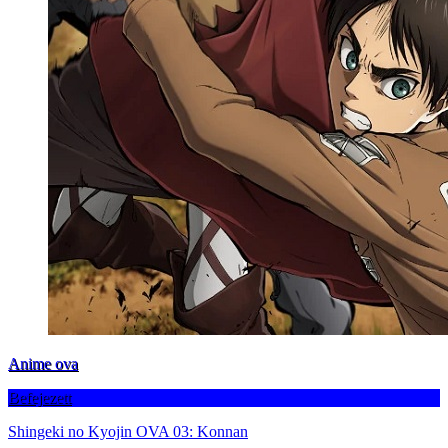
Anime ova
Befejezett
Shingeki no Kyojin OVA 03: Konnan