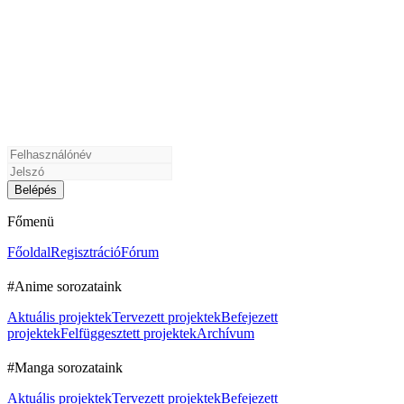
Főmenü
Főoldal
Regisztráció
Fórum
#Anime sorozataink
Aktuális projektek
Tervezett projektek
Befejezett
projektek
Felfüggesztett projektek
Archívum
#Manga sorozataink
Aktuális projektek
Tervezett projektek
Befejezett