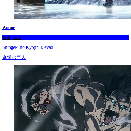
Anime
Befejezett
Shingeki no Kyojin 3. évad
進撃の巨人