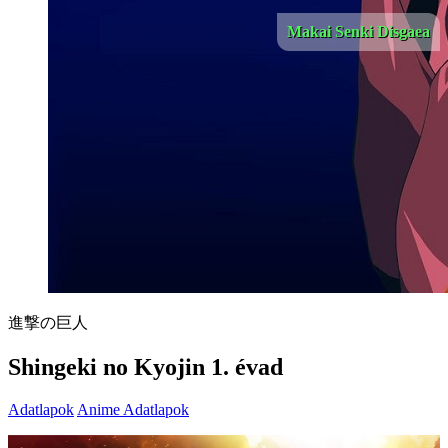
Makai Senki Disgaea
進撃の巨人
Shingeki no Kyojin 1. évad
Adatlapok
Anime Adatlapok