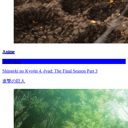
Anime
Befejezett
Shingeki no Kyojin 4. évad: The Final Season Part 3
進撃の巨人