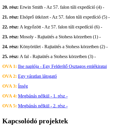
20. rész:
Erwin Smith - Az 57. falon túli expedíció (4) -
21. rész:
Elsöprő ütközet - Az 57. falon túli expedíció (5) -
22. rész:
A legyőzött - Az 57. falon túli expedíció (6) -
23. rész:
Mosoly - Rajtaütés a Stohess körzetben (1) -
24. rész:
Könyörület - Rajtaütés a Stohess körzetben (2) -
25. rész:
A fal - Rajtaütés a Stohess körzetben (3) -
OVA 1:
Ilse naplója - Egy Felderítő Osztagos emlékiratai
OVA 2:
Egy váratlan látogató
OVA 3:
Ínség
OVA 4:
Megbánás nélkül - 1. rész -
OVA 5:
Megbánás nélkül - 2. rész -
Kapcsolódó projektek