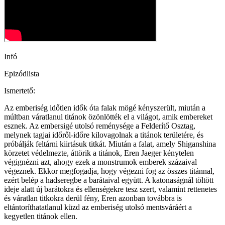
Infó
Epizódlista
Ismertető:
Az emberiség időtlen idők óta falak mögé kényszerült, miután a
múltban váratlanul titánok özönlötték el a világot, amik embereket
esznek. Az embersigé utolsó reménysége a Felderítő Osztag,
melynek tagjai időről-időre kilovagolnak a titánok területére, és
próbálják feltárni kiirtásuk titkát. Miután a falat, amely Shiganshina
körzetet védelmezte, áttörik a titánok, Eren Jaeger kénytelen
végignézni azt, ahogy ezek a monstrumok emberek százaival
végeznek. Ekkor megfogadja, hogy végezni fog az összes titánnal,
ezért belép a hadseregbe a barátaival együtt. A katonaságnál töltött
ideje alatt új barátokra és ellenségekre tesz szert, valamint rettenetes
és váratlan titkokra derül fény, Eren azonban továbbra is
eltántoríthatatlanul küzd az emberiség utolsó mentsváráért a
kegyetlen titánok ellen.