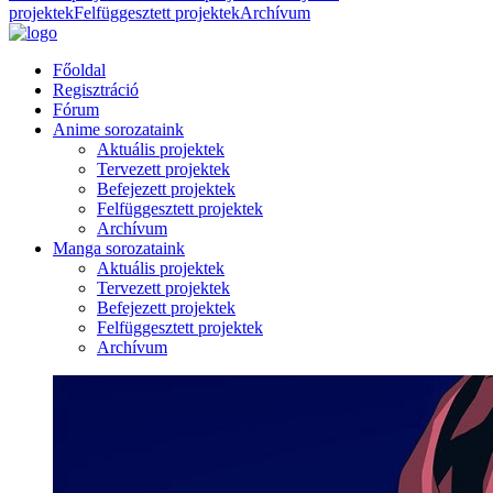
projektek
Felfüggesztett projektek
Archívum
Főoldal
Regisztráció
Fórum
Anime sorozataink
Aktuális projektek
Tervezett projektek
Befejezett projektek
Felfüggesztett projektek
Archívum
Manga sorozataink
Aktuális projektek
Tervezett projektek
Befejezett projektek
Felfüggesztett projektek
Archívum