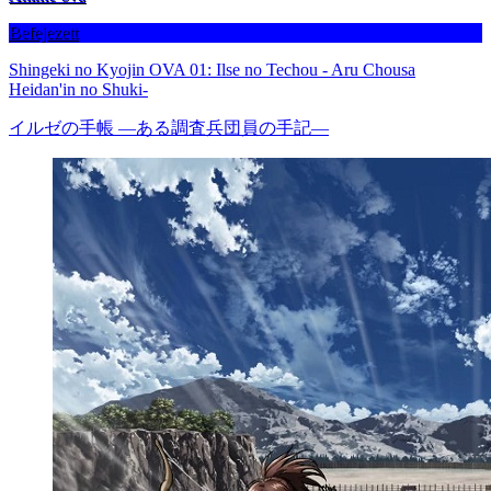
Befejezett
Shingeki no Kyojin OVA 01: Ilse no Techou - Aru Chousa
Heidan'in no Shuki-
イルゼの手帳 ―ある調査兵団員の手記―