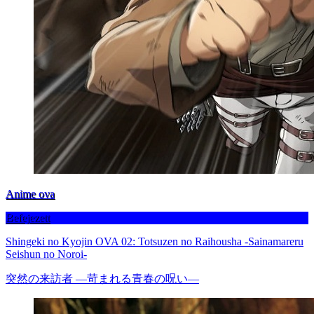
Anime ova
Befejezett
Shingeki no Kyojin OVA 02: Totsuzen no Raihousha -Sainamareru
Seishun no Noroi-
突然の来訪者 ―苛まれる青春の呪い―