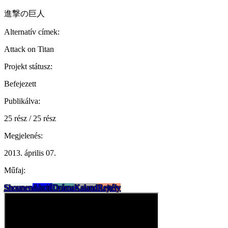
進撃の巨人
Alternatív címek:
Attack on Titan
Projekt státusz:
Befejezett
Publikálva:
25 rész / 25 rész
Megjelenés:
2013. április 07.
Műfaj:
Shounen
Akció
Dráma
Kaland
Rejtély