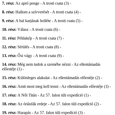
7. rész:
Az apró penge - A trosti csata (3) -
8. rész:
Hallom a szívverését - A trosti csata (4) -
9. rész:
A bal karjának holléte - A trosti csata (5) -
10. rész:
Válasz - A trosti csata (6) -
11. rész:
Példakép - A trosti csata (7) -
12. rész:
Sérülés - A trosti csata (8) -
13. rész:
Ősi vágy - A trosti csata (9) -
14. rész:
Még nem tudok a szemébe nézni - Az ellentámadás
előestéje (1) -
15. rész:
Különleges alakulat - Az ellentámadás előestéje (2) -
16. rész:
Amit most meg kell tenni - Az ellentámadás előestéje (3) -
17. rész:
A Női Titán - Az 57. falon túli expedíció (1) -
18. rész:
Az óriásfák erdeje - Az 57. falon túli expedíció (2) -
19. rész:
Harapás - Az 57. falon túli expedíció (3) -