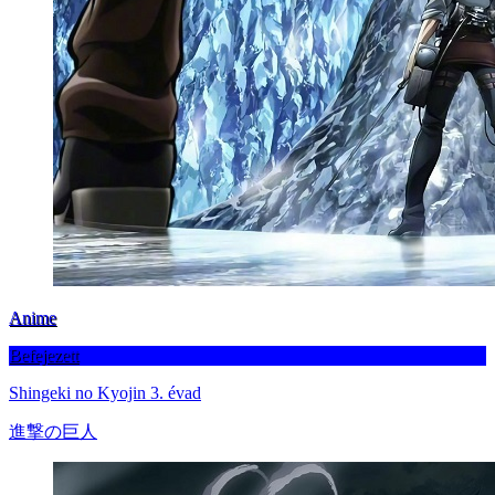
Anime
Befejezett
Shingeki no Kyojin 3. évad
進撃の巨人