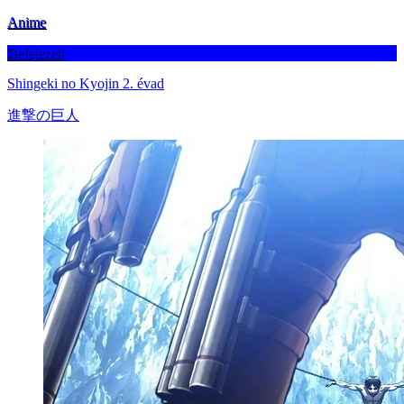
Anime
Befejezett
Shingeki no Kyojin 2. évad
進撃の巨人