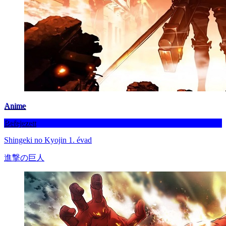
Anime
Befejezett
Shingeki no Kyojin 1. évad
進撃の巨人