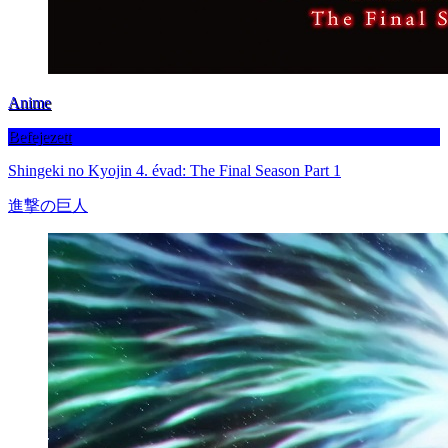
Anime
Befejezett
Shingeki no Kyojin 4. évad: The Final Season Part 1
進撃の巨人