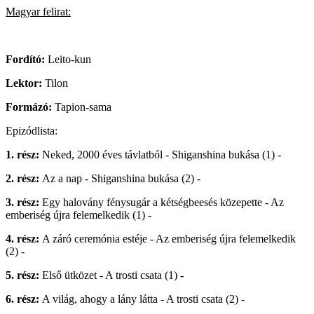
Magyar felirat:
Fordító:
Leito-kun
Lektor:
Tilon
Formázó:
Tapion-sama
Epizódlista:
1. rész:
Neked, 2000 éves távlatból - Shiganshina bukása (1) -
2. rész:
Az a nap - Shiganshina bukása (2) -
3. rész:
Egy halovány fénysugár a kétségbeesés közepette - Az
emberiség újra felemelkedik (1) -
4. rész:
A záró ceremónia estéje - Az emberiség újra felemelkedik
(2) -
5. rész:
Első ütközet - A trosti csata (1) -
6. rész:
A világ, ahogy a lány látta - A trosti csata (2) -