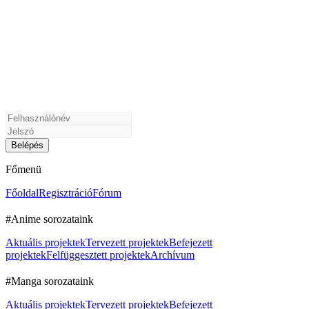
Főmenü
Főoldal
Regisztráció
Fórum
#Anime sorozataink
Aktuális projektek
Tervezett projektek
Befejezett
projektek
Felfüggesztett projektek
Archívum
#Manga sorozataink
Aktuális projektek
Tervezett projektek
Befejezett