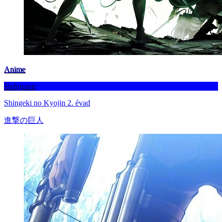
Anime
Befejezett
Shingeki no Kyojin 2. évad
進撃の巨人