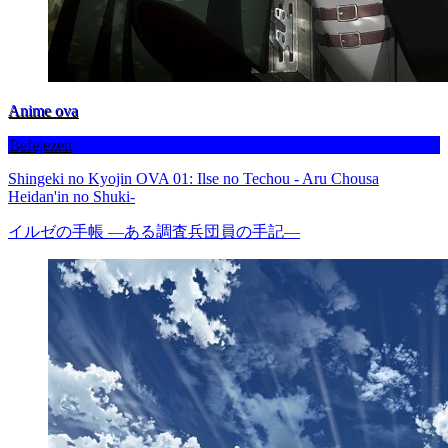
Anime ova
Befejezett
Shingeki no Kyojin OVA 01: Ilse no Techou - Aru Chousa
Heidan'in no Shuki-
イルゼの手帳 ―ある調査兵団員の手記―