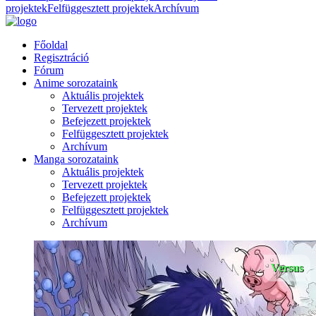
projektek
Felfüggesztett projektek
Archívum
Főoldal
Regisztráció
Fórum
Anime sorozataink
Aktuális projektek
Tervezett projektek
Befejezett projektek
Felfüggesztett projektek
Archívum
Manga sorozataink
Aktuális projektek
Tervezett projektek
Befejezett projektek
Felfüggesztett projektek
Archívum
Versus