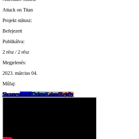
Attack on Titan
Projekt státusz:
Befejezett
Publikálva:
2 rész / 2 rész
Megjelenés:
2023. március 04.
Műfaj:
Shounen
Akció
Dráma
Kaland
Rejtély