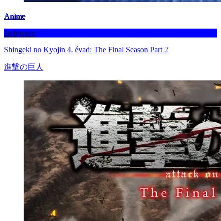
Anime
Befejezett
Shingeki no Kyojin 4. évad: The Final Season Part 2
進撃の巨人