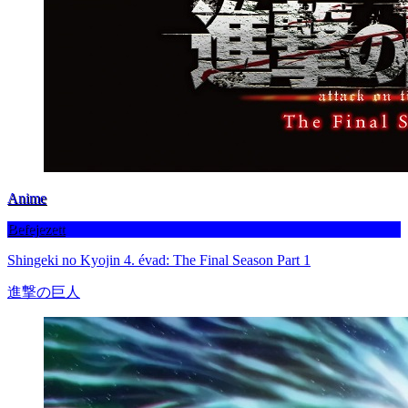
Anime
Befejezett
Shingeki no Kyojin 4. évad: The Final Season Part 1
進撃の巨人