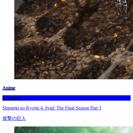
Anime
Befejezett
Shingeki no Kyojin 4. évad: The Final Season Part 3
進撃の巨人