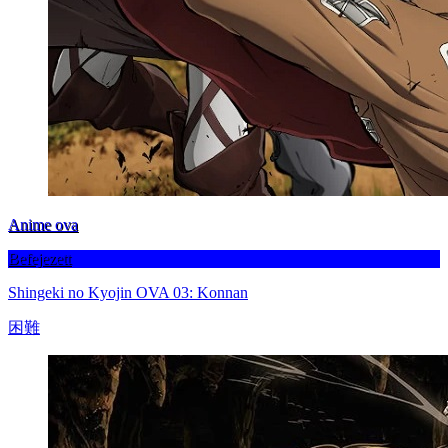
Anime ova
Befejezett
Shingeki no Kyojin OVA 03: Konnan
困難