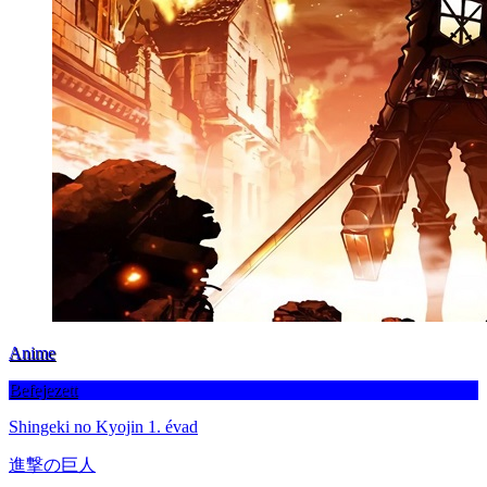
Anime
Befejezett
Shingeki no Kyojin 1. évad
進撃の巨人