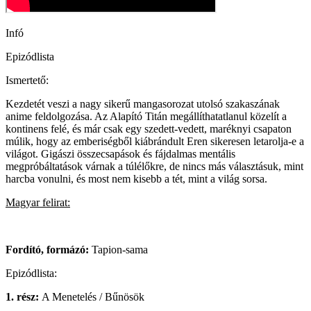
Infó
Epizódlista
Ismertető:
Kezdetét veszi a nagy sikerű mangasorozat utolsó szakaszának
anime feldolgozása. Az Alapító Titán megállíthatatlanul közelít a
kontinens felé, és már csak egy szedett-vedett, maréknyi csapaton
múlik, hogy az emberiségből kiábrándult Eren sikeresen letarolja-e a
világot. Gigászi összecsapások és fájdalmas mentális
megpróbáltatások várnak a túlélőkre, de nincs más választásuk, mint
harcba vonulni, és most nem kisebb a tét, mint a világ sorsa.
Magyar felirat:
Fordító, formázó:
Tapion-sama
Epizódlista:
1. rész:
A Menetelés / Bűnösök