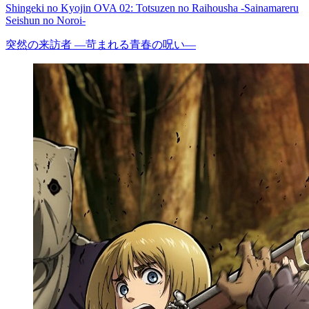
Shingeki no Kyojin OVA 02: Totsuzen no Raihousha -Sainamareru
Seishun no Noroi-
突然の来訪者 ―苛まれる青春の呪い―