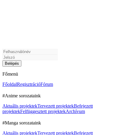
Főmenü
Főoldal
Regisztráció
Fórum
#Anime sorozataink
Aktuális projektek
Tervezett projektek
Befejezett
projektek
Felfüggesztett projektek
Archívum
#Manga sorozataink
Aktuális projektek
Tervezett projektek
Befejezett