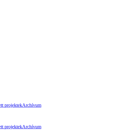
tt projektek
Archívum
tt projektek
Archívum