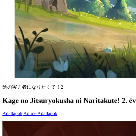
陰の実力者になりたくて！2
Kage no Jitsuryokusha ni Naritakute! 2. é
Adatlapok
Anime Adatlapok