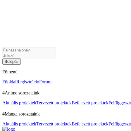
Főmenü
Főoldal
Regisztráció
Fórum
#Anime sorozataink
Aktuális projektek
Tervezett projektek
Befejezett projektek
Felfüggeszte
#Manga sorozataink
Aktuális projektek
Tervezett projektek
Befejezett projektek
Felfüggeszte