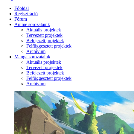
Főoldal
Regisztráció
Fórum
Anime sorozataink
Aktuális projektek
Tervezett projektek
Befejezett projektek
Felfüggesztett projektek
Archívum
Manga sorozataink
Aktuális projektek
Tervezett projektek
Befejezett projektek
Felfüggesztett projektek
Archívum