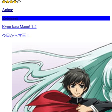
Anime
Befejezett
Kyou kara Maou! 1-2
今日からマ王！