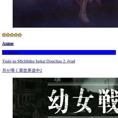
Anime
Befejezett
Tsuki ga Michibiku Isekai Douchuu 2. évad
月が導く異世界道中2