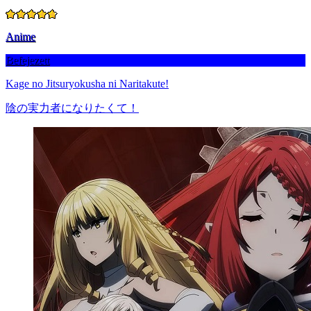
Anime
Befejezett
Kage no Jitsuryokusha ni Naritakute!
陰の実力者になりたくて！