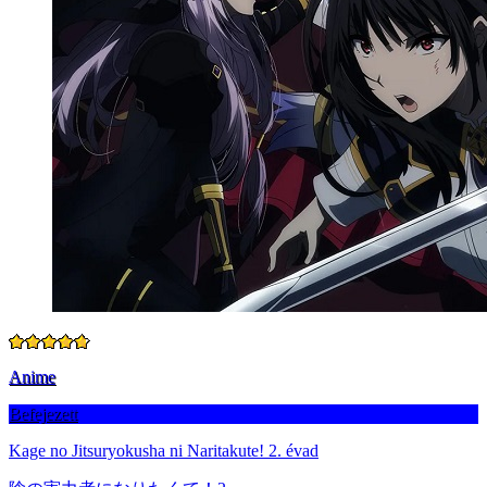
Anime
Befejezett
Kage no Jitsuryokusha ni Naritakute! 2. évad