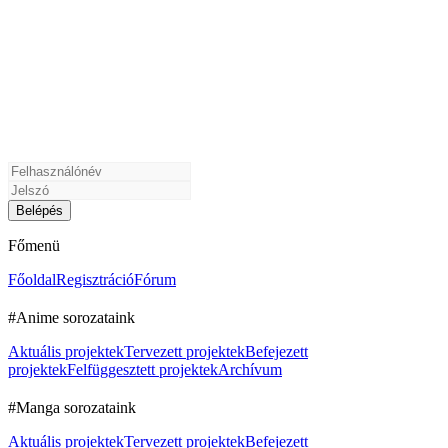
Főmenü
Főoldal
Regisztráció
Fórum
#Anime sorozataink
Aktuális projektek
Tervezett projektek
Befejezett
projektek
Felfüggesztett projektek
Archívum
#Manga sorozataink
Aktuális projektek
Tervezett projektek
Befejezett