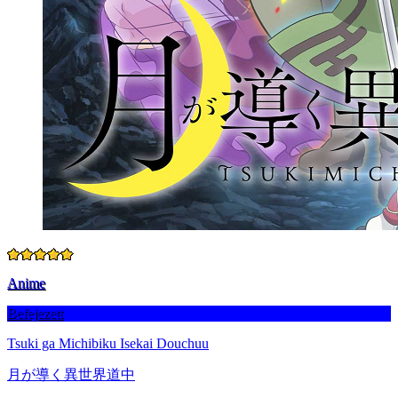
Anime
Befejezett
Tsuki ga Michibiku Isekai Douchuu
月が導く異世界道中