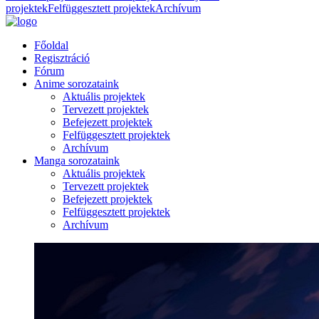
projektek
Felfüggesztett projektek
Archívum
Főoldal
Regisztráció
Fórum
Anime sorozataink
Aktuális projektek
Tervezett projektek
Befejezett projektek
Felfüggesztett projektek
Archívum
Manga sorozataink
Aktuális projektek
Tervezett projektek
Befejezett projektek
Felfüggesztett projektek
Archívum