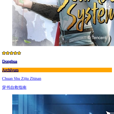
Donghua
Archívum
Chuan Shu Zijiu Zhinan
穿书自救指南