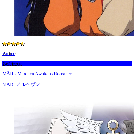
Anime
Befejezett
MÄR - Märchen Awakens Romance
MÄR -メルヘヴン