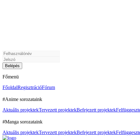
Főmenü
Főoldal
Regisztráció
Fórum
#Anime sorozataink
Aktuális projektek
Tervezett projektek
Befejezett projektek
Felfüggeszte
#Manga sorozataink
Aktuális projektek
Tervezett projektek
Befejezett projektek
Felfüggeszte