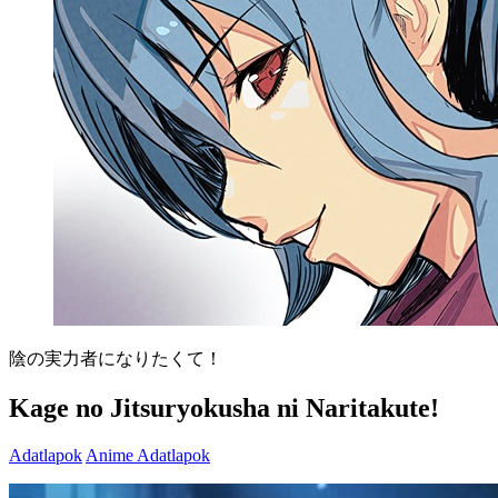
陰の実力者になりたくて！
Kage no Jitsuryokusha ni Naritakute!
Adatlapok
Anime Adatlapok