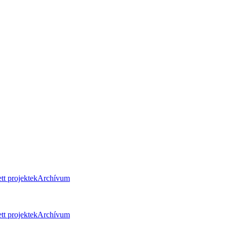
tt projektek
Archívum
tt projektek
Archívum