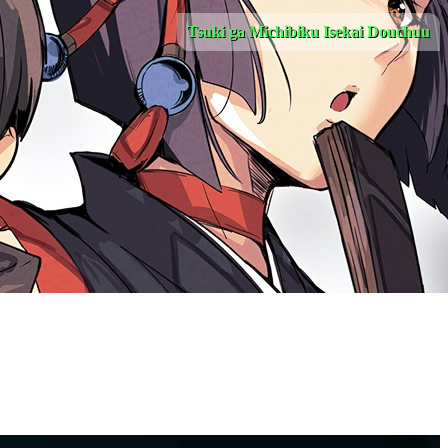
Tsuki ga Michibiku Isekai Douchuu