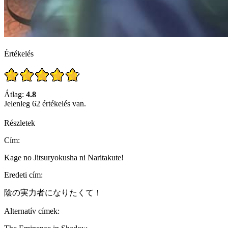
Értékelés
Átlag:
4.8
Jelenleg 62 értékelés van.
Részletek
Cím:
Kage no Jitsuryokusha ni Naritakute!
Eredeti cím:
陰の実力者になりたくて！
Alternatív címek: