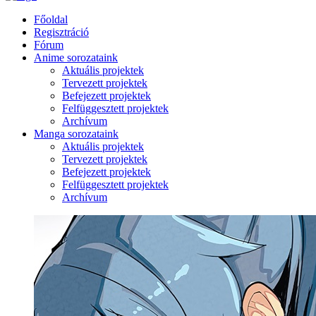
Főoldal
Regisztráció
Fórum
Anime sorozataink
Aktuális projektek
Tervezett projektek
Befejezett projektek
Felfüggesztett projektek
Archívum
Manga sorozataink
Aktuális projektek
Tervezett projektek
Befejezett projektek
Felfüggesztett projektek
Archívum