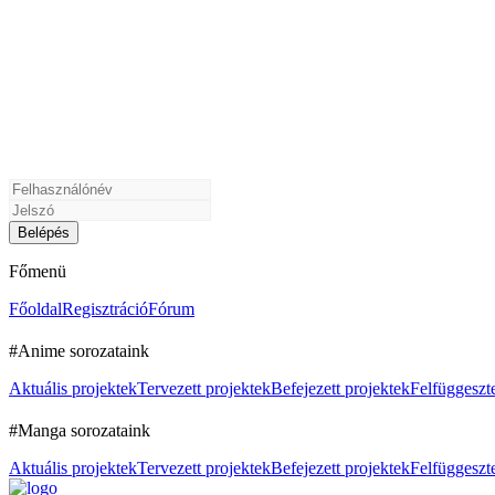
Főmenü
Főoldal
Regisztráció
Fórum
#Anime sorozataink
Aktuális projektek
Tervezett projektek
Befejezett projektek
Felfüggeszte
#Manga sorozataink
Aktuális projektek
Tervezett projektek
Befejezett projektek
Felfüggeszte