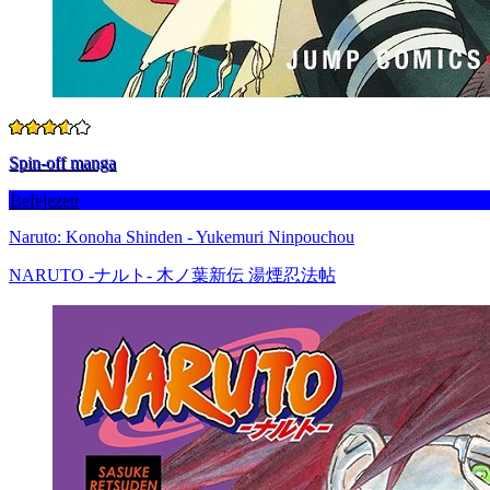
Spin-off manga
Befejezett
Naruto: Konoha Shinden - Yukemuri Ninpouchou
NARUTO -ナルト- 木ノ葉新伝 湯煙忍法帖