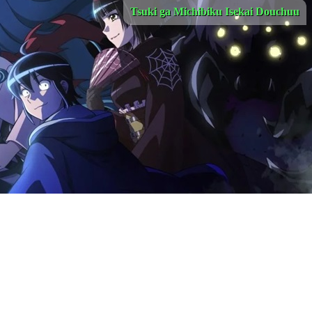
Tsuki ga Michibiku Isekai Douchuu