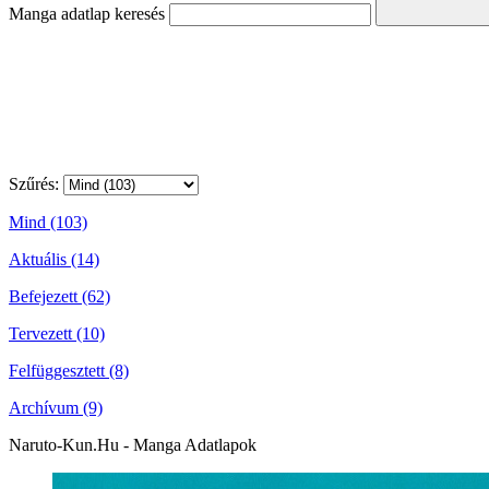
Manga adatlap keresés
Szűrés:
Mind (103)
Aktuális (14)
Befejezett (62)
Tervezett (10)
Felfüggesztett (8)
Archívum (9)
Naruto-Kun.Hu - Manga Adatlapok