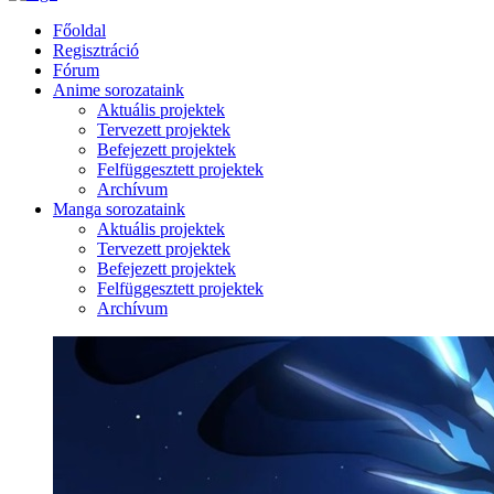
Főoldal
Regisztráció
Fórum
Anime sorozataink
Aktuális projektek
Tervezett projektek
Befejezett projektek
Felfüggesztett projektek
Archívum
Manga sorozataink
Aktuális projektek
Tervezett projektek
Befejezett projektek
Felfüggesztett projektek
Archívum