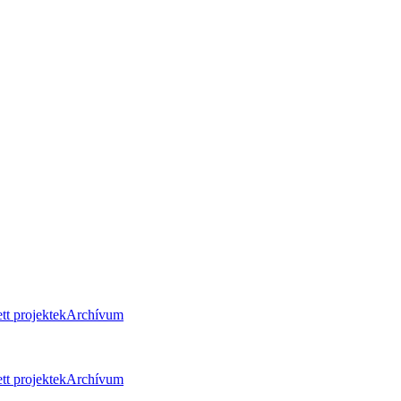
tt projektek
Archívum
tt projektek
Archívum