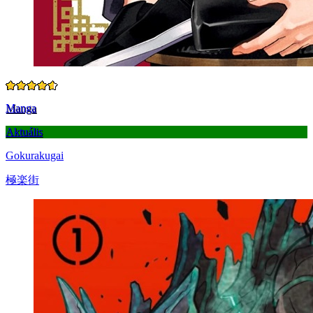
Manga
Aktuális
Gokurakugai
極楽街