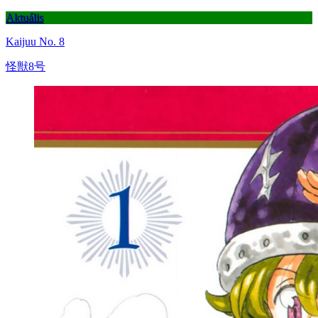
Aktuális
Kaijuu No. 8
怪獣8号