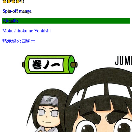
Spin-off manga
Aktuális
Mokushiroku no Yonkishi
黙示録の四騎士