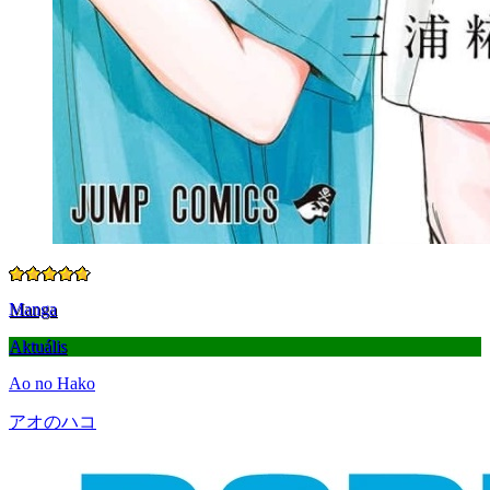
Manga
Aktuális
Ao no Hako
アオのハコ