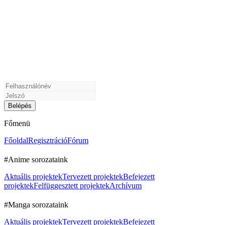
Főmenü
Főoldal
Regisztráció
Fórum
#Anime sorozataink
Aktuális projektek
Tervezett projektek
Befejezett
projektek
Felfüggesztett projektek
Archívum
#Manga sorozataink
Aktuális projektek
Tervezett projektek
Befejezett